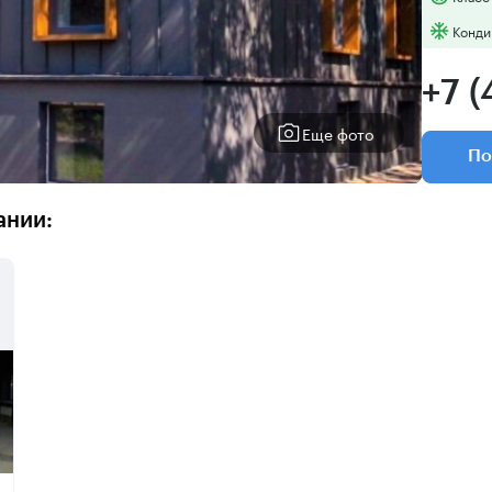
Конди
+7 (
Еще фото
По
ании: