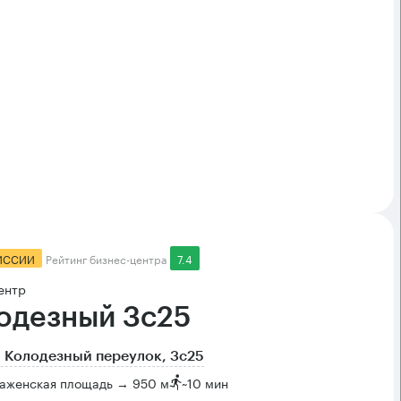
ИССИИ
Рейтинг бизнес-центра
7.4
ентр
одезный 3с25
 Колодезный переулок, 3с25
аженская площадь → 950 м
~
10 мин