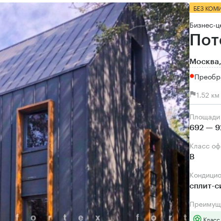
БЕЗ КОМ
Бизнес-ц
Пот
Москва,
Преобр
1.52 к
Площади
692 — 9
Класс о
B
Кондици
сплит-
Преимущ
Класс