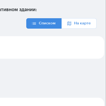
тивном здании:
Списком
На карте