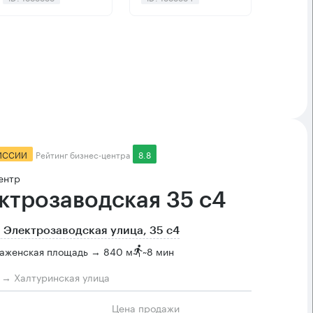
ИССИИ
Рейтинг бизнес-центра
8.8
ентр
ктрозаводская 35 с4
 Электрозаводская улица, 35 с4
аженская площадь → 840 м
~
8 мин
м → Халтуринская улица
Цена продажи