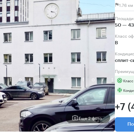
1.76 к
Площади
50 — 43
Класс о
B
Кондици
сплит-
Преимущ
Класс
Конди
+7 (
Еще 2 фото
По