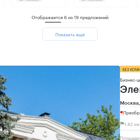
Отображается
6
из
19
предложений
Показать ещё
БЕЗ КОМ
Бизнес-ц
Эле
Москва,
Преобр
1.82 к
Площади