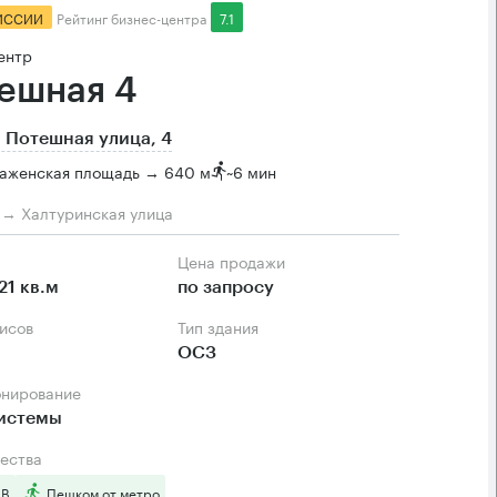
ИССИИ
Рейтинг бизнес-центра
7.1
ентр
ешная 4
 Потешная улица, 4
аженская площадь → 640 м
~
6 мин
м → Халтуринская улица
Цена продажи
21 кв.м
по запросу
фисов
Тип здания
ОСЗ
онирование
системы
ества
 B
Пешком от метро