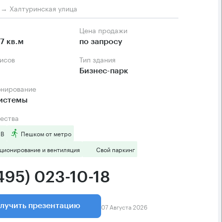
м → Халтуринская улица
Цена продажи
7 кв.м
по запросу
фисов
Тип здания
Бизнес-парк
онирование
системы
ества
 B
Пешком от метро
ционирование и вентиляция
Свой паркинг
495) 023-10-18
07 Августа 2026
лучить презентацию