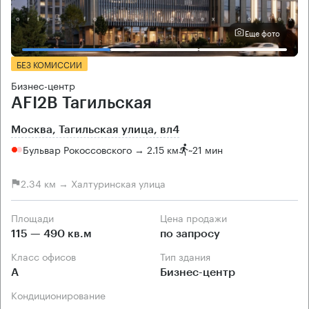
Еще фото
БЕЗ КОМИССИИ
Бизнес-центр
AFI2B Тагильская
Москва, Тагильская улица, вл4
Бульвар Рокоссовского → 2.15 км
~
21 мин
2.34 км → Халтуринская улица
Площади
Цена продажи
115 — 490 кв.м
по запросу
Класс офисов
Тип здания
А
Бизнес-центр
Кондиционирование