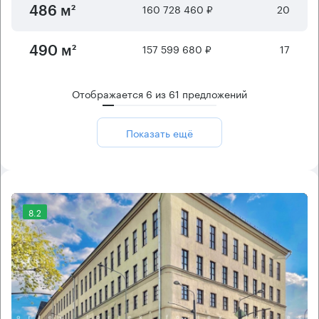
160 728 460 ₽
20
486 м²
157 599 680 ₽
17
490 м²
Отображается
6
из
61
предложений
Показать ещё
8.2