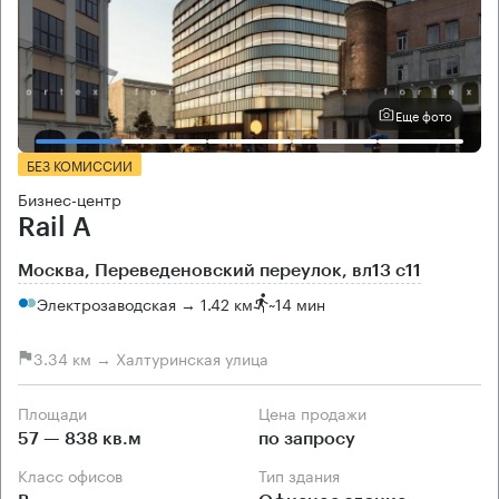
Еще фото
БЕЗ КОМИССИИ
Бизнес-центр
Rail A
Москва, Переведеновский переулок, вл13 с11
Электрозаводская → 1.42 км
~
14 мин
3.34 км → Халтуринская улица
Площади
Цена продажи
57 — 838 кв.м
по запросу
Класс офисов
Тип здания