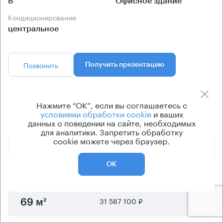
B
Офисное здание
Кондиционирование
центральное
Позвонить
Получить презентацию
Предложения по продаже в этом здании:
Нажмите “ОК”, если вы соглашаетесь с
условиями обработки cookie
и ваших
данных о поведении на сайте, необходимых
Площадь
Арендная плата
Этаж
для аналитики. Запретить обработку
cookie можете через браузер.
26 074 080 ₽
3
57 м²
ОК
27 651 850 ₽
3
61 м²
31 587 100 ₽
3
69 м²