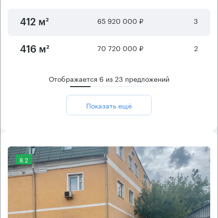
65 920 000 ₽
3
412 м²
70 720 000 ₽
2
416 м²
Отображается
6
из
23
предложений
Показать ещё
8.2