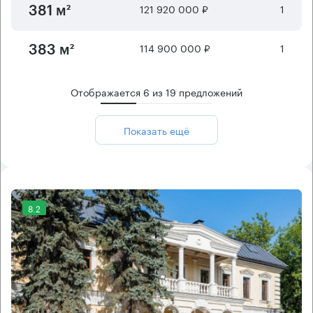
121 920 000 ₽
1
381 м²
114 900 000 ₽
1
383 м²
Отображается
6
из
19
предложений
Показать ещё
8.2