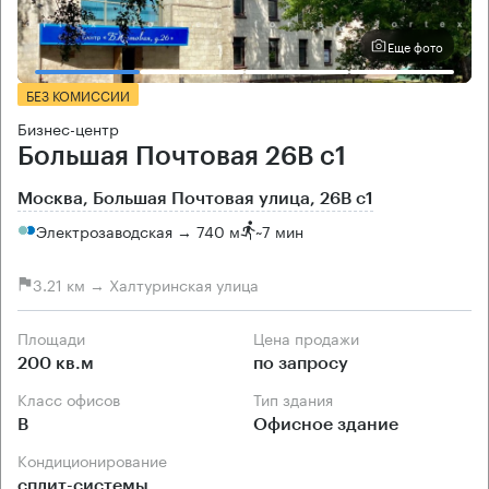
Еще фото
БЕЗ КОМИССИИ
Бизнес-центр
Большая Почтовая 26В с1
Москва, Большая Почтовая улица, 26В с1
Электрозаводская → 740 м
~
7 мин
3.21 км → Халтуринская улица
Площади
Цена продажи
200 кв.м
по запросу
Класс офисов
Тип здания
B
Офисное здание
Кондиционирование
сплит-системы