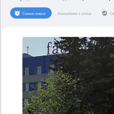
Cамые новые
Ближайшие к улице
Са