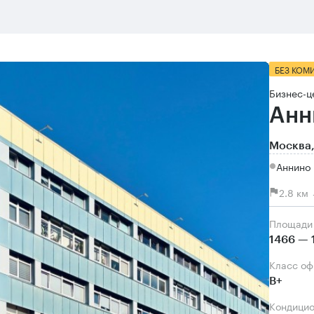
БЕЗ КОМ
Бизнес-ц
Анн
Москва,
Аннино
2.8 км
Площади
1466 — 
Класс о
B+
Кондици