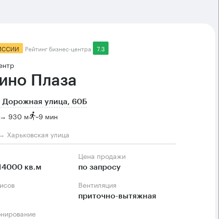
ИССИИ
Рейтинг бизнес-центра
7.3
ентр
ино Плаза
 Дорожная улица, 60Б
 → 930 м
~
9 мин
 → Харьковская улица
Цена продажи
14000 кв.м
по запросу
фисов
Вентиляция
приточно-вытяжная
онирование