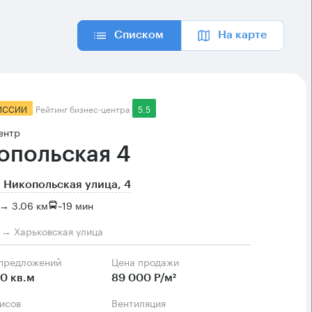
Списком
На карте
ИССИИ
Рейтинг бизнес-центра
5.5
ентр
опольская 4
 Никопольская улица, 4
→ 3.06 км
~
19 мин
м → Харьковская улица
 предложений
Цена продажи
0 кв.м
89 000 Р/м²
фисов
Вентиляция