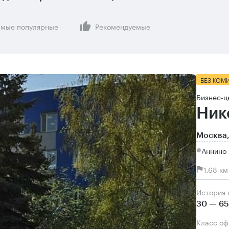
мые популярные
Рекомендуемые
БЕЗ КОМ
Бизнес-ц
Ник
Москва,
Аннино 
1.68 к
История
30 — 65
Класс о