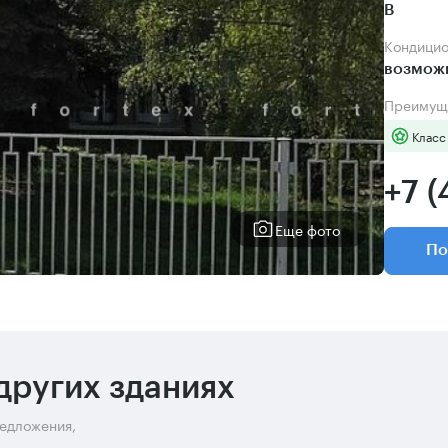
B
Кондици
возмож
Преимущ
Класс
+7 (
Еще фото
По
других зданиях
редложения,