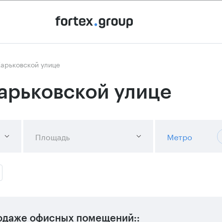
арьковской улице
арьковской улице
Площадь
Метро
одаже офисных помещений::