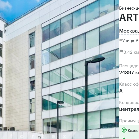
Бизнес-ц
ART
Москва,
Улица А
3.42 к
Площади
24397 к
Класс о
А
Кондици
центра
Преимущ
Класс