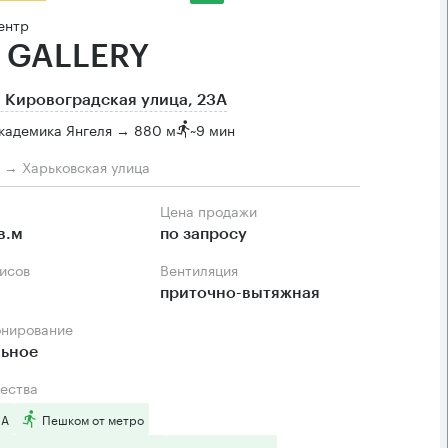
ентр
 GALLERY
 Кировоградская улица, 23А
кадемика Янгеля → 880 м
~
9 мин
м → Харьковская улица
Цена продажи
в.м
по запросу
фисов
Вентиляция
приточно-вытяжная
онирование
льное
ества
 А
Пешком от метро