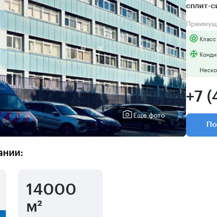
сплит-
Преимущ
Класс
Конди
Неско
+7 (
Еще фото
По
ании:
14000
м²