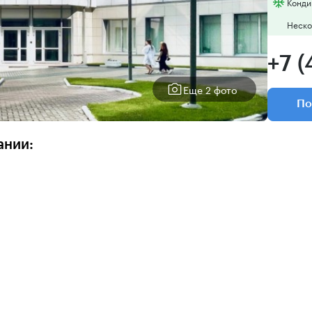
Конди
Неско
+7 (
Еще 2 фото
По
ании: