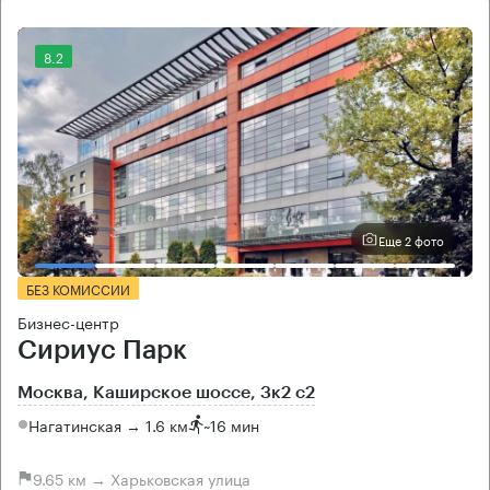
8.2
Еще 2 фото
БЕЗ КОМИССИИ
Бизнес-центр
Сириус Парк
Москва, Каширское шоссе, 3к2 с2
Нагатинская → 1.6 км
~
16 мин
9.65 км → Харьковская улица