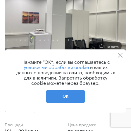
Еще фото
БЕЗ КОМИССИИ
Нажмите “ОК”, если вы соглашаетесь с
условиями обработки cookie
и ваших
Бизнес-центр
данных о поведении на сайте, необходимых
Розмарин
для аналитики. Запретить обработку
cookie можете через браузер.
Москва, улица Намёткина, 18
Зюзино → 1.06 км
~
11 мин
ОК
9.77 км → Харьковская улица
Площади
Цена продажи