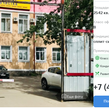
Площади
2542 кв
Класс о
B
Кондици
сплит-
Преимущ
Класс
Конди
Разви
+7 (
Еще фото
По