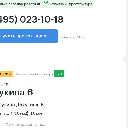
лько провайдеров связи
Развитая инфраструктура
495) 023-10-18
06 Августа 2026
лучить презентацию
ИССИИ
Рейтинг бизнес-центра
6.0
ентр
укина 6
 улица Докукина, 6
но → 1.33 км
~
13 мин
м → Холмогорская улица