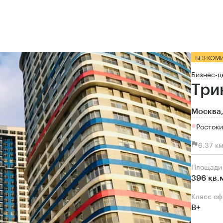
БЕЗ КОМ
Бизнес-ц
Три
Москва,
Ростоки
6.37 к
Площади
396 кв.
Класс о
B+