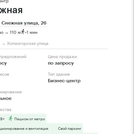
ентр
жная
 Снежная улица, 26
о → 110 м
~
1 мин
м → Холмогорская улица
 предложений
Цена продажи
осу
по запросу
фисов
Тип здания
Бизнес-центр
онирование
льное
ества
 B+
Пешком от метро
ционирование и вентиляция
Свой паркинг