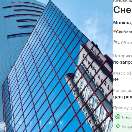
Бизнес-ц
Сне
Москва,
Свиблов
4.95 к
История
по запр
Класс о
B+
Кондици
центра
Преимущ
Класс
Конди