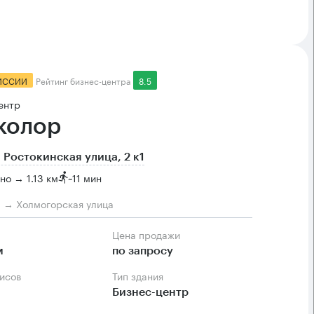
ИССИИ
Рейтинг бизнес-центра
8.5
ентр
колор
 Ростокинская улица, 2 к1
но → 1.13 км
~
11 мин
м → Холмогорская улица
Цена продажи
м
по запросу
фисов
Тип здания
Бизнес-центр