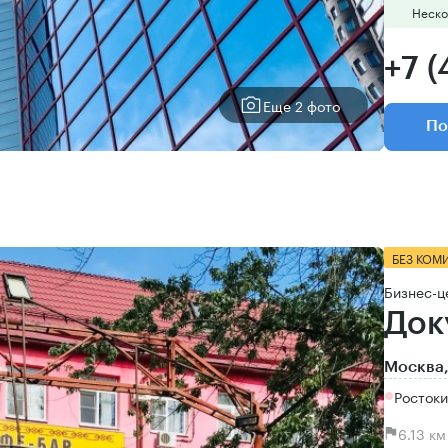
Неско
+7 (
Еще 2 фото
По
БЕЗ КОМ
Бизнес-ц
Док
Москва,
Ростоки
6.13 к