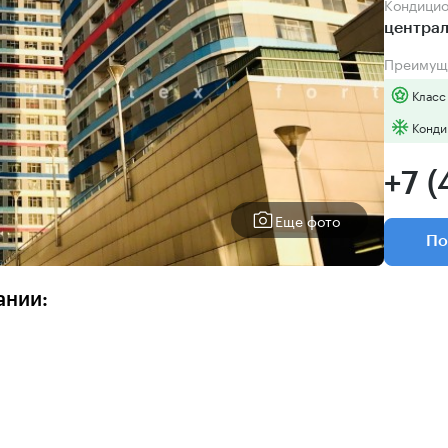
Кондици
центра
Преимущ
Класс
Конди
+7 (
Еще фото
По
ании: