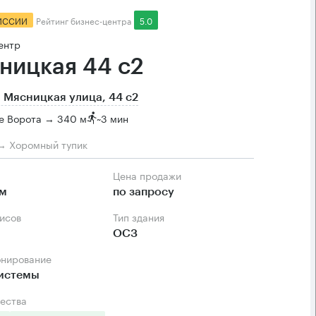
ИССИИ
Рейтинг бизнес-центра
5.0
ентр
ницкая 44 с2
 Мясницкая улица, 44 с2
е Ворота → 340 м
~
3 мин
→ Хоромный тупик
Цена продажи
.м
по запросу
фисов
Тип здания
ОСЗ
онирование
системы
ества