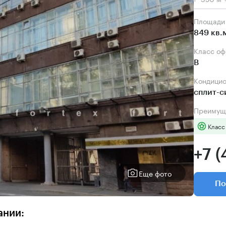
Площади
849 кв.
Класс о
B
Кондици
сплит-
Преимущ
Класс
+7 (
Еще фото
По
ании: