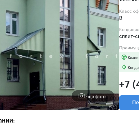
Класс о
B
Кондици
сплит-
Преимущ
Класс
Конди
+7 (
Еще фото
По
ании: