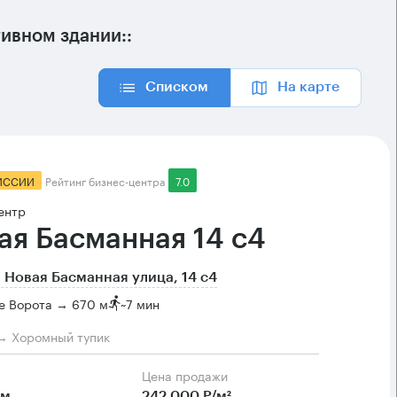
ивном здании::
Списком
На карте
ИССИИ
Рейтинг бизнес-центра
7.0
ентр
ая Басманная 14 с4
 Новая Басманная улица, 14 с4
е Ворота → 670 м
~
7 мин
→ Хоромный тупик
Цена продажи
.м
242 000 Р/м²