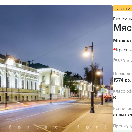
БЕЗ КОМ
Бизнес-ц
Мяс
Москва,
Красны
320 м 
Площади
1574 кв
Класс о
B
Кондици
сплит-
Преимущ