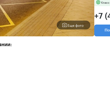
Класс
+7 (
Еще фото
По
ании: