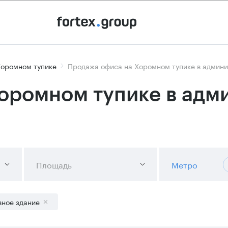
Хоромном тупике
Продажа офиса на Хоромном тупике в админ
оромном тупике в адм
Площадь
Метро
ное здание