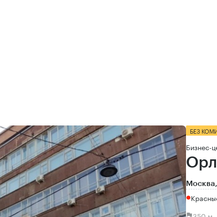
БЕЗ КОМ
Бизнес-ц
Орл
Москва,
Красны
350 м 