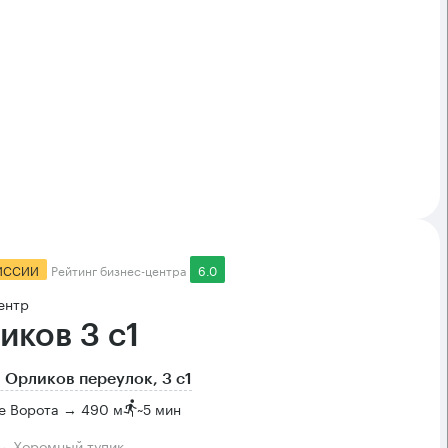
ИССИИ
Рейтинг бизнес-центра
6.0
ентр
иков 3 с1
 Орликов переулок, 3 с1
е Ворота → 490 м
~
5 мин
→ Хоромный тупик