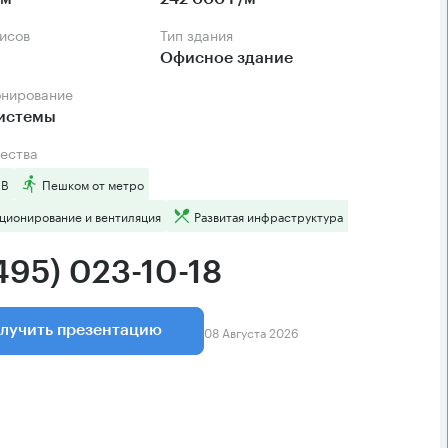
фисов
Тип здания
Офисное здание
онирование
системы
ества
 B
Пешком от метро
ционирование и вентиляция
Развитая инфраструктура
495) 023-10-18
08 Августа 2026
лучить презентацию