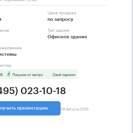
Цена продажи
м
по запросу
фисов
Тип здания
Офисное здание
онирование
системы
ества
 B
Пешком от метро
Свой паркинг
495) 023-10-18
08 Августа 2026
лучить презентацию