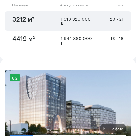
Площадь
Арендная плата
Этаж
1 316 920 000
20 - 21
3212 м²
₽
1 944 360 000
16 - 18
4419 м²
₽
8.2
Еще фото