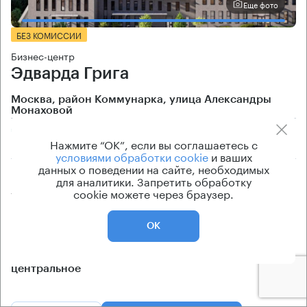
Еще фото
БЕЗ КОМИССИИ
Бизнес-центр
Эдварда Грига
Москва, район Коммунарка, улица Александры
Монаховой
Коммунарка → 1.28 км
~
13 мин
Нажмите “ОК”, если вы соглашаетесь с
условиями обработки cookie
и ваших
данных о поведении на сайте, необходимых
Площади
Цена продажи
для аналитики. Запретить обработку
cookie можете через браузер.
3672 кв.м
по запросу
Класс офисов
Тип здания
ОК
класс B+
Бизнес-центр
Кондиционирование
центральное