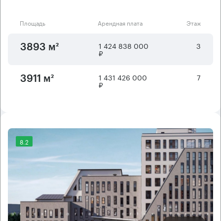
Площадь
Арендная плата
Этаж
1 424 838 000
3
3893 м²
₽
1 431 426 000
7
3911 м²
₽
8.2