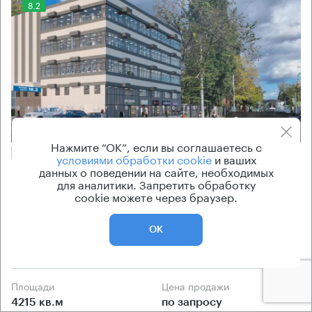
8.2
Еще 1 фото
Нажмите “ОК”, если вы соглашаетесь с
БЕЗ КОМИССИИ
условиями обработки cookie
и ваших
данных о поведении на сайте, необходимых
Бизнес-центр
для аналитики. Запретить обработку
Павловская 18 с2
cookie можете через браузер.
Москва, Павловская улица, 18 с2
ОК
Тульская → 450 м
~
4 мин
Площади
Цена продажи
4215 кв.м
по запросу