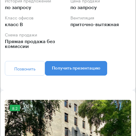
История предложений
Цена продажи
по запросу
по запросу
Класс офисов
Вентиляция
класс B
приточно-вытяжная
Схема продажи
Прямая продажа без
комиссии
Позвонить
Получить презентацию
8.2