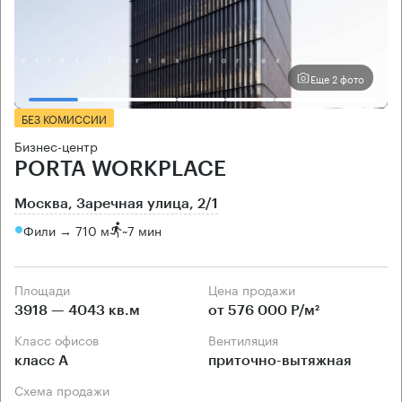
Еще 2 фото
БЕЗ КОМИССИИ
Бизнес-центр
PORTA WORKPLACE
Москва, Заречная улица, 2/1
Фили → 710 м
~
7 мин
Площади
Цена продажи
3918 — 4043 кв.м
от 576 000 Р/м²
Класс офисов
Вентиляция
класс А
приточно-вытяжная
Схема продажи