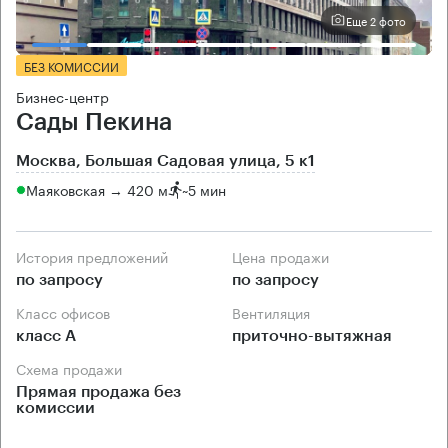
Еще 2 фото
БЕЗ КОМИССИИ
Бизнес-центр
Сады Пекина
Москва, Большая Садовая улица, 5 к1
Маяковская → 420 м
~
5 мин
История предложений
Цена продажи
по запросу
по запросу
Класс офисов
Вентиляция
класс А
приточно-вытяжная
Схема продажи
Прямая продажа без
комиссии