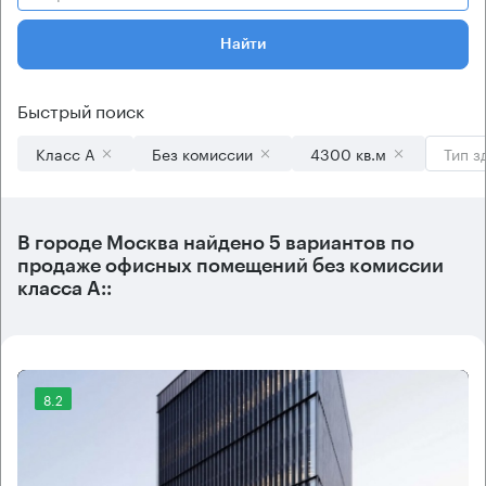
Найти
Быстрый поиск
Класс А
Без комиссии
4300 кв.м
Тип з
В городе Москва найдено
5 вариантов
по
продаже офисных помещений без комиссии
класса А::
8.2