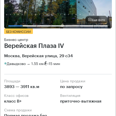
Еще фото
БЕЗ КОМИССИИ
Бизнес-центр
Верейская Плаза IV
Москва, Верейская улица, 29 с34
Давыдково → 1.55 км
~
15 мин
Площади
Цена продажи
3893 — 3911 кв.м
по запросу
Класс офисов
Вентиляция
класс B+
приточно-вытяжная
Схема продажи
Прямая продажа без