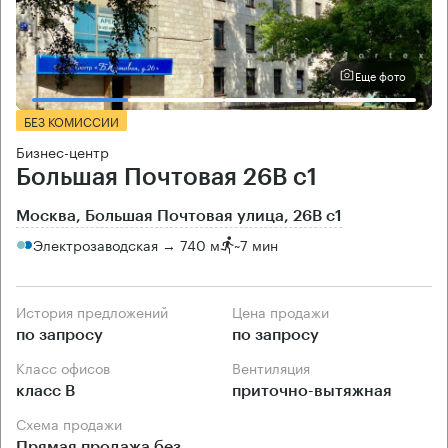
Еще фото
БЕЗ КОМИССИИ
Бизнес-центр
Большая Почтовая 26В с1
Москва, Большая Почтовая улица, 26В с1
Электрозаводская → 740 м
~
7 мин
История предложений
Цена продажи
по запросу
по запросу
Класс офисов
Вентиляция
класс B
приточно-вытяжная
Схема продажи
Прямая продажа без