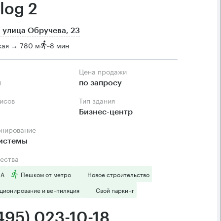
log 2
 улица Обручева, 23
кая → 780 м
~
8 мин
Цена продажи
м
по запросу
фисов
Тип здания
Бизнес-центр
онирование
системы
ества
 А
Пешком от метро
Новое строительство
ционирование и вентиляция
Свой паркинг
495) 023-10-18