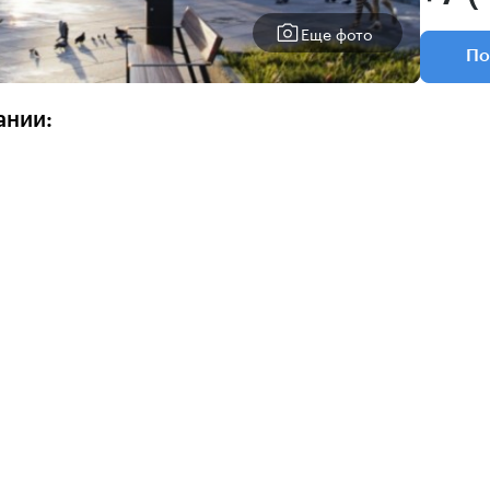
Еще фото
По
ании: