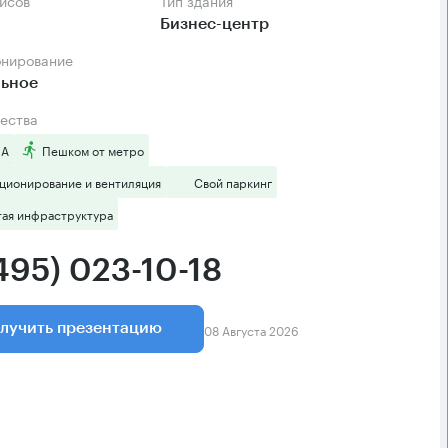
фисов
Тип здания
Бизнес-центр
онирование
льное
ества
 А
Пешком от метро
ционирование и вентиляция
Свой паркинг
тая инфраструктура
495) 023-10-18
08 Августа 2026
лучить презентацию