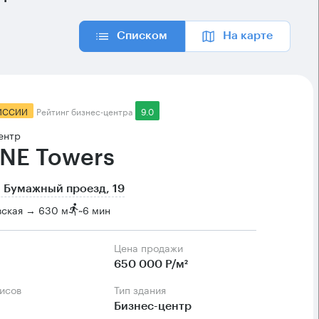
Списком
На карте
ИССИИ
Рейтинг бизнес-центра
9.0
ентр
NE Towers
 Бумажный проезд, 19
вская → 630 м
~
6 мин
Цена продажи
м
650 000 Р/м²
фисов
Тип здания
Бизнес-центр