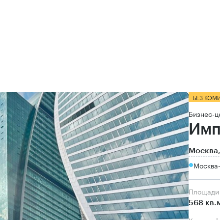
БЕЗ КОМ
Бизнес-ц
Имп
Москва,
Москва
Площади
568 кв.