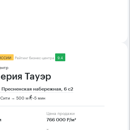
ИССИИ
Рейтинг бизнес-центра
9.4
ентр
ерия Тауэр
 Пресненская набережная, 6 с2
-Сити → 500 м
~
5 мин
Цена продажи
м
766 000 Р/м²