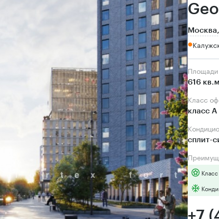
Geo
Москва,
Калужс
Площади
616 кв.
Класс о
класс А
Кондици
сплит-
Преимущ
Класс
Конди
+7 (