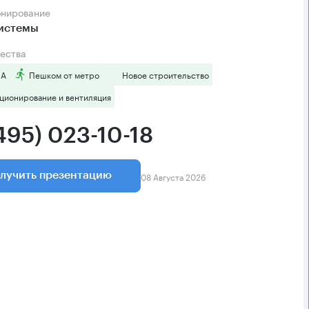
онирование
системы
ества
 А
Пешком от метро
Новое строительство
ционирование и вентиляция
495) 023-10-18
08 Августа 2026
лучить презентацию