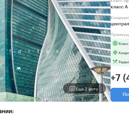
Класс о
класс А
Кондици
центра
Преимущ
Класс
Конди
Разви
+7 (
Еще 2 фото
По
ании: