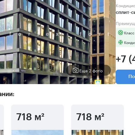
Кондици
сплит-
Преимущ
Класс
Конди
+7 (
Еще 2 фото
По
ании:
718 м²
718 м²