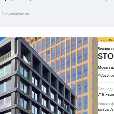
Рекомендуемые
БЕЗ КОМ
Бизнес-ц
STO
Москва,
Савёло
Площади
718 кв.
Класс о
класс А