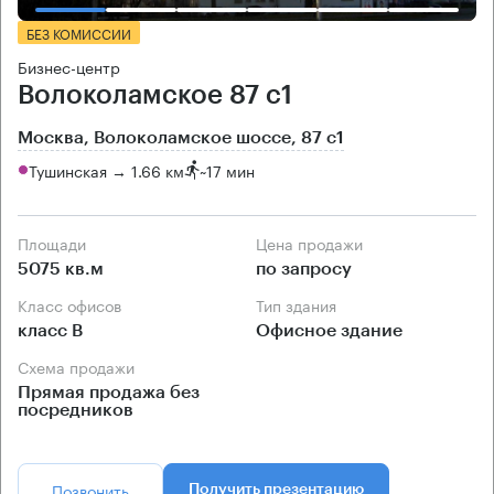
БЕЗ КОМИССИИ
Бизнес-центр
Волоколамское 87 с1
Москва, Волоколамское шоссе, 87 с1
Тушинская → 1.66 км
~
17 мин
Площади
Цена продажи
5075 кв.м
по запросу
Класс офисов
Тип здания
класс B
Офисное здание
Схема продажи
Прямая продажа без
посредников
Позвонить
Получить презентацию