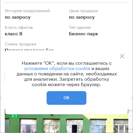
История предложений
Цена продажи
по запросу
по запросу
Класс офисов
Тип здания
класс B
Бизнес-парк
Схема продажи
Прямая продажа без
посредников
Нажмите “ОК”, если вы соглашаетесь с
условиями обработки cookie
и ваших
данных о поведении на сайте, необходимых
Позвонить
Получить презентацию
для аналитики. Запретить обработку
cookie можете через браузер.
ОК
8.2