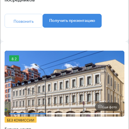
посредников
Позвонить
Получить презентацию
8.2
Еще фото
БЕЗ КОМИССИИ
Бизнес-центр