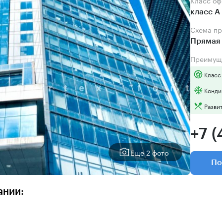
Класс о
класс А
Схема п
Прямая
Преимущ
Класс
Конди
Разви
+7 (
Еще 2 фото
По
ании: