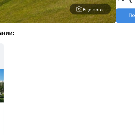
Еще фото
По
ании: