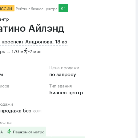
ИССИИ
Рейтинг бизнес-центра
9.1
ентр
атино Айлэнд
 проспект Андропова, 18 к5
рк → 170 м
~
2 мин
Цена продажи
.м
по запросу
фисов
Тип здания
Бизнес-центр
родажи
 продажа без комиссии
ества
 А
Пешком от метро