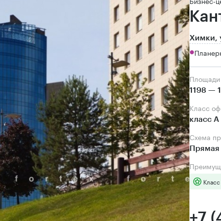
Бизнес-ц
Кан
Химки, 
Планерн
Площади
1198 — 
Класс о
класс А
Схема п
Прямая
Преимущ
Класс
+7 (