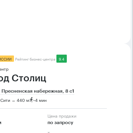
ИССИИ
Рейтинг бизнес-центра
9.4
ентр
од Столиц
 Пресненская набережная, 8 с1
-Сити → 440 м
~
4 мин
Цена продажи
м
по запросу