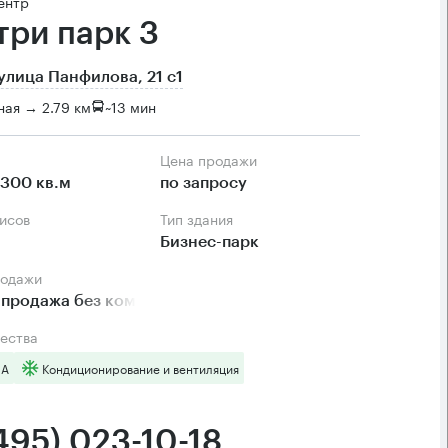
ентр
три парк 3
улица Панфилова, 21 с1
ая → 2.79 км
~
13 мин
Цена продажи
1300 кв.м
по запросу
фисов
Тип здания
Бизнес-парк
родажи
 продажа без комиссии
ества
 А
Кондиционирование и вентиляция
495) 023-10-18