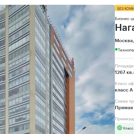
БЕЗ КОМ
Бизнес-ц
Наг
Москва,
Технопа
Площади
1267 кв
Класс о
класс А
Схема п
Прямая
Преимущ
Класс