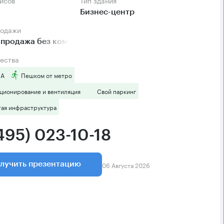
фисов
Тип здания
Бизнес-центр
родажи
 продажа без комиссии
ества
 А
Пешком от метро
ционирование и вентиляция
Свой паркинг
тая инфраструктура
495) 023-10-18
06 Августа 2026
лучить презентацию