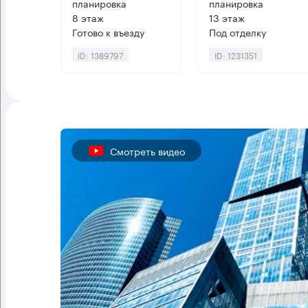
планировка
планировка
8 этаж
13 этаж
Готово к въезду
Под отделку
ID: 1389797
ID: 1231351
Смотреть видео