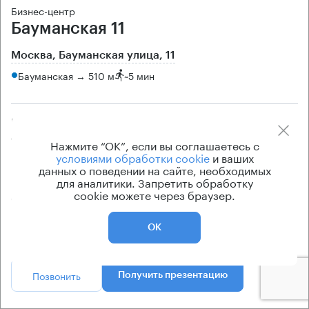
Бизнес-центр
Бауманская 11
Москва, Бауманская улица, 11
Бауманская → 510 м
~
5 мин
Площади
Цена продажи
3700 — 4400 кв.м
по запросу
Нажмите “ОК”, если вы соглашаетесь с
условиями обработки cookie
и ваших
Класс офисов
Тип здания
данных о поведении на сайте, необходимых
класс B
Бизнес-центр
для аналитики. Запретить обработку
cookie можете через браузер.
Схема продажи
Прямая продажа без
комиссии
ОК
Позвонить
Получить презентацию