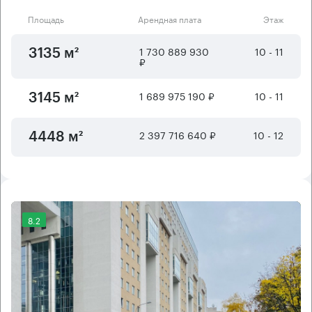
Площадь
Арендная плата
Этаж
1 730 889 930
10 - 11
3135 м²
₽
1 689 975 190 ₽
10 - 11
3145 м²
2 397 716 640 ₽
10 - 12
4448 м²
8.2