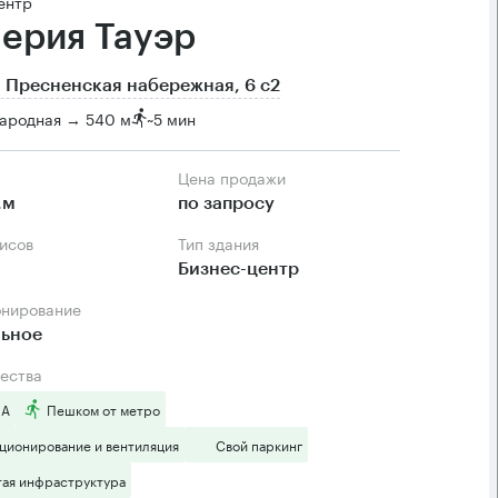
ентр
ерия Тауэр
 Пресненская набережная, 6 с2
ародная → 540 м
~
5 мин
Цена продажи
.м
по запросу
фисов
Тип здания
Бизнес-центр
онирование
льное
ества
 А
Пешком от метро
ционирование и вентиляция
Свой паркинг
тая инфраструктура