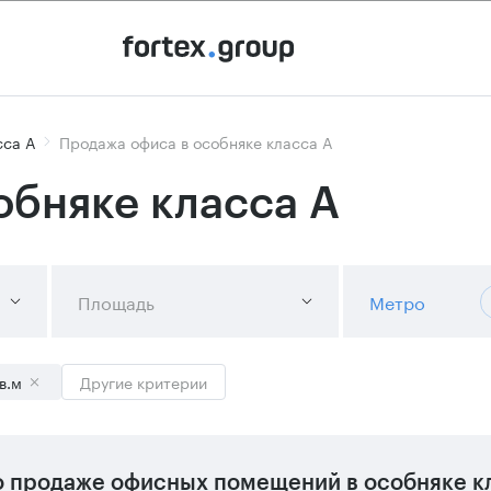
сса А
Продажа офиса в особняке класса А
обняке класса А
Площадь
Метро
в.м
Другие критерии
 продаже офисных помещений в особняке кл