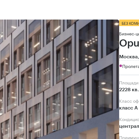
БЕЗ КОМ
Бизнес-ц
Opu
Москва,
Пролета
Площади
2228 кв
Класс о
класс А
Кондици
центра
Преимущ