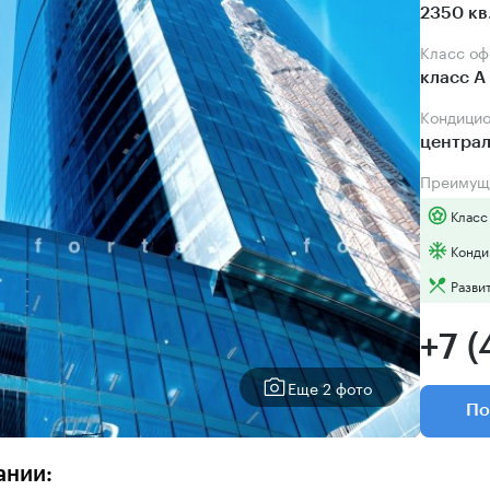
2350 кв
Класс о
класс А
Кондици
центра
Преимущ
Класс
Конди
Разви
+7 (
Еще 2 фото
По
ании: