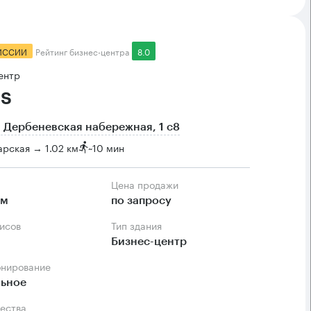
ИССИИ
Рейтинг бизнес-центра
8.0
ентр
s
 Дербеневская набережная, 1 с8
рская → 1.02 км
~
10 мин
Цена продажи
.м
по запросу
фисов
Тип здания
Бизнес-центр
онирование
льное
ества