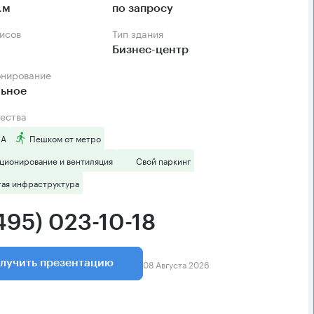
.м
по запросу
фисов
Тип здания
Бизнес-центр
онирование
льное
ества
 А
Пешком от метро
ционирование и вентиляция
Свой паркинг
тая инфраструктура
495) 023-10-18
08 Августа 2026
лучить презентацию