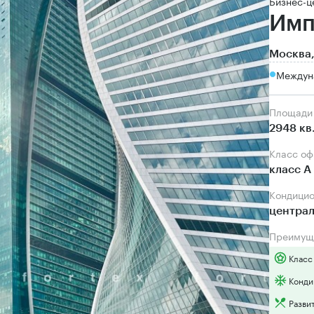
Бизнес-ц
Имп
Москва,
Междун
Площади
2948 кв
Класс о
класс А
Кондици
центра
Преимущ
Класс
Конди
Разви