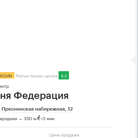
ИССИИ
Рейтинг бизнес-центра
9.3
ентр
ня Федерация
 Пресненская набережная, 12
ародная → 350 м
~
3 мин
Цена продажи