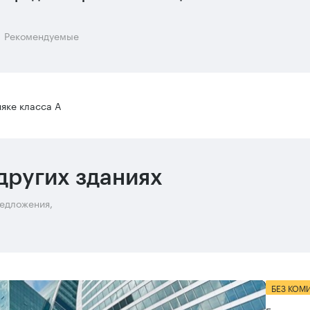
Рекомендуемые
яке класса А
других зданиях
редложения,
БЕЗ КОМ