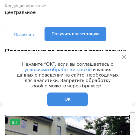
Кондиционирование
центральное
Позвонить
Получить презентацию
Предложения по продаже в этом здании:
Нажмите “ОК”, если вы соглашаетесь с
условиями обработки cookie
и ваших
Площадь
Арендная плата
Этаж
данных о поведении на сайте, необходимых
для аналитики. Запретить обработку
1 365 763 000
5
2737 м²
cookie можете через браузер.
₽
ОК
8.2