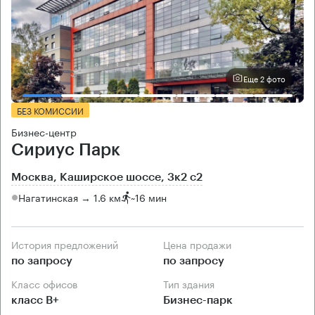
Еще 2 фото
БЕЗ КОМИССИИ
Бизнес-центр
Сириус Парк
Москва, Каширское шоссе, 3к2 с2
Нагатинская → 1.6 км
~
16 мин
История предложений
Цена продажи
по запросу
по запросу
Класс офисов
Тип здания
класс B+
Бизнес-парк