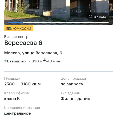
Еще фото
БЕЗ КОМИССИИ
Бизнес-центр
Вересаева 6
Москва, улица Вересаева, 6
Давыдково → 990 м
~
10 мин
Площади
Цена продажи
2580 — 3180 кв.м
по запросу
Класс офисов
Тип здания
класс B
Жилое здание
Кондиционирование
центральное