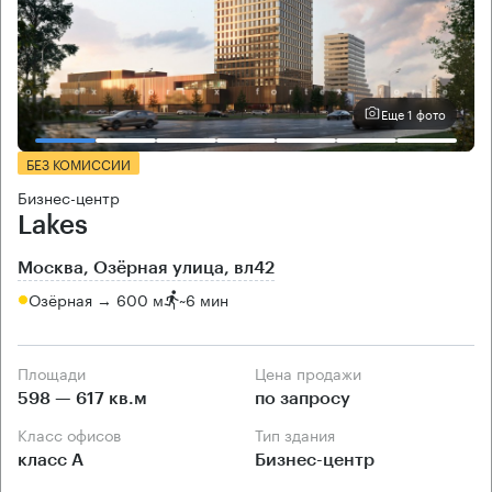
Еще 1 фото
БЕЗ КОМИССИИ
Бизнес-центр
Lakes
Москва, Озёрная улица, вл42
Озёрная → 600 м
~
6 мин
Площади
Цена продажи
598 — 617 кв.м
по запросу
Класс офисов
Тип здания
класс А
Бизнес-центр