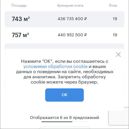
Площадь
Арендная плата
Этаж
436 735 400 ₽
19
743 м²
440 952 500 ₽
19
757 м²
430 826 110 ₽
19
757 м²
Нажмите “ОК”, если вы соглашаетесь с
условиями обработки cookie
и ваших
409 221 460 ₽
18
758 м²
данных о поведении на сайте, необходимых
для аналитики. Запретить обработку
cookie можете через браузер.
466 481 160 ₽
19
762 м²
ОК
443 000 850 ₽
18
763 м²
Отображается
6
из
9
предложений