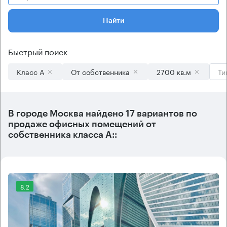
Найти
Быстрый поиск
Класс А
От собственника
2700 кв.м
Ти
В городе Москва найдено
17 вариантов
по
продаже офисных помещений от
собственника класса А::
8.2