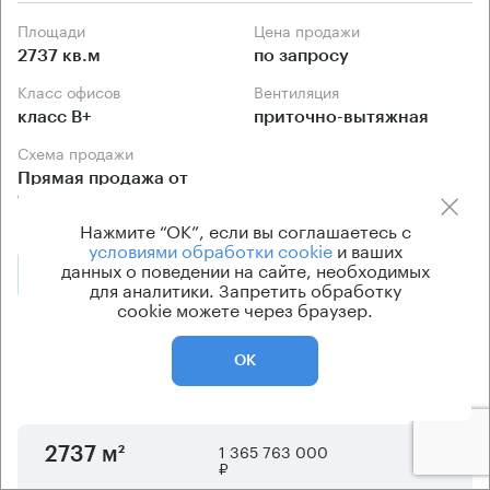
Площади
Цена продажи
2737 кв.м
по запросу
Класс офисов
Вентиляция
класс B+
приточно-вытяжная
Схема продажи
Прямая продажа от
собственника
Нажмите “ОК”, если вы соглашаетесь с
условиями обработки cookie
и ваших
данных о поведении на сайте, необходимых
Позвонить
Получить презентацию
для аналитики. Запретить обработку
cookie можете через браузер.
Предложения по продаже в этом здании:
ОК
Площадь
Арендная плата
Этаж
1 365 763 000
5
2737 м²
₽