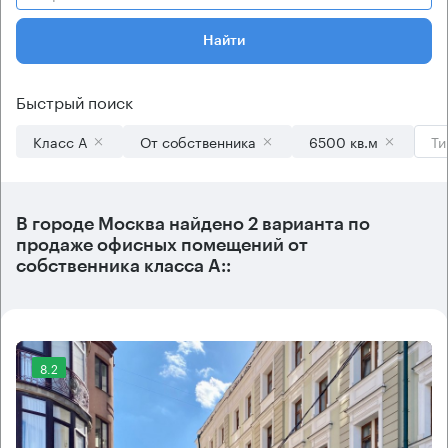
Найти
Быстрый поиск
Класс А
От собственника
6500 кв.м
Ти
В городе Москва найдено
2 варианта
по
продаже офисных помещений от
собственника класса А::
8.2