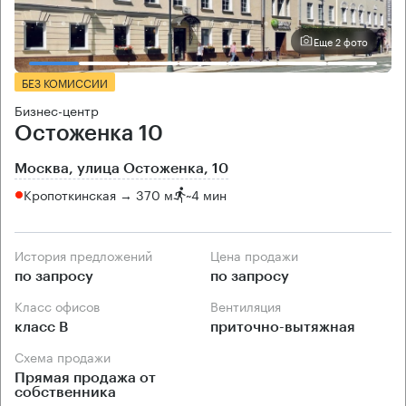
Еще 2 фото
БЕЗ КОМИССИИ
Бизнес-центр
Остоженка 10
Москва, улица Остоженка, 10
Кропоткинская → 370 м
~
4 мин
История предложений
Цена продажи
по запросу
по запросу
Класс офисов
Вентиляция
класс B
приточно-вытяжная
Схема продажи
Прямая продажа от
собственника