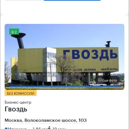
8.2
Еще фото
БЕЗ КОМИССИИ
Бизнес-центр
Гвоздь
Москва, Волоколамское шоссе, 103
Мякинино → 1.86 км
~
19 мин