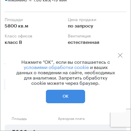
Площади
Цена продажи
5800 кв.м
по запросу
Класс офисов
Вентиляция
класс B
естественная
Схема продажи
Прямая продажа от
Нажмите “ОК”, если вы соглашаетесь с
собственника
условиями обработки cookie
и ваших
данных о поведении на сайте, необходимых
для аналитики. Запретить обработку
cookie можете через браузер.
Позвонить
Получить презентацию
ОК
Предложения по продаже в этом здании:
Площадь
Арендная плата
Этаж