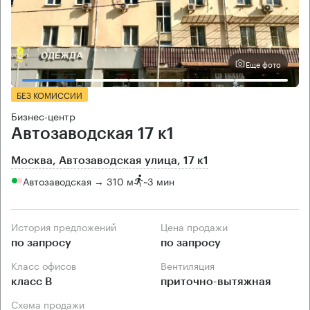
Еще фото
БЕЗ КОМИССИИ
Бизнес-центр
Автозаводская 17 к1
Москва, Автозаводская улица, 17 к1
Автозаводская → 310 м
~
3 мин
История предложений
Цена продажи
по запросу
по запросу
Класс офисов
Вентиляция
класс B
приточно-вытяжная
Схема продажи