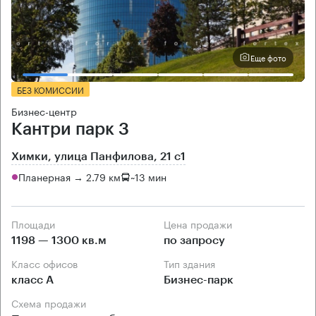
Еще фото
БЕЗ КОМИССИИ
Бизнес-центр
Кантри парк 3
Химки, улица Панфилова, 21 с1
Планерная → 2.79 км
~
13 мин
Площади
Цена продажи
1198 — 1300 кв.м
по запросу
Класс офисов
Тип здания
класс А
Бизнес-парк
Схема продажи