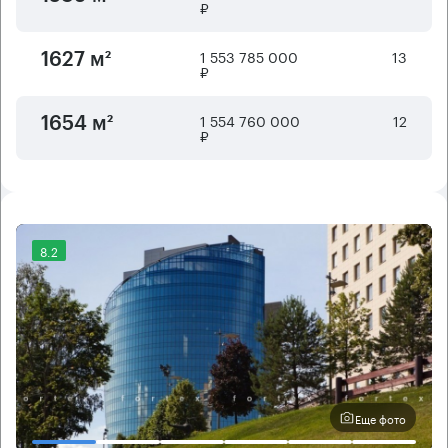
₽
1 553 785 000
13
1627 м²
₽
1 554 760 000
12
1654 м²
₽
8.2
Еще фото