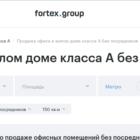
сса А
Продажа офиса в жилом доме класса А без посредников
лом доме класса А без
Площадь
Метро
посредников
150 кв.м
о продаже офисных помещений без посредни