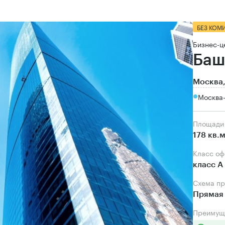
БЕЗ КОМ
Бизнес-ц
Баш
Москва,
Москва
Площади
178 кв.
Класс о
класс А
Схема п
Прямая 
Преимущ