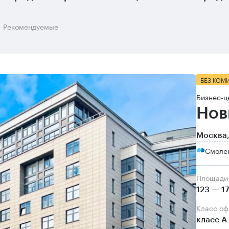
Рекомендуемые
БЕЗ КОМ
Бизнес-ц
Нов
Москва,
Смоле
Площади
123 — 1
Класс о
класс А