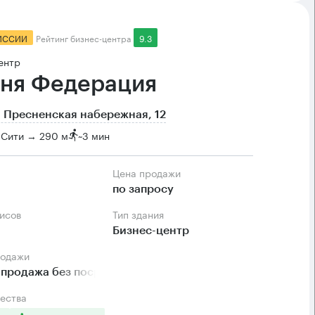
ИССИИ
Рейтинг бизнес-центра
9.3
ентр
ня Федерация
 Пресненская набережная, 12
-Сити → 290 м
~
3 мин
Цена продажи
м
по запросу
фисов
Тип здания
Бизнес-центр
родажи
продажа без посредников
ества