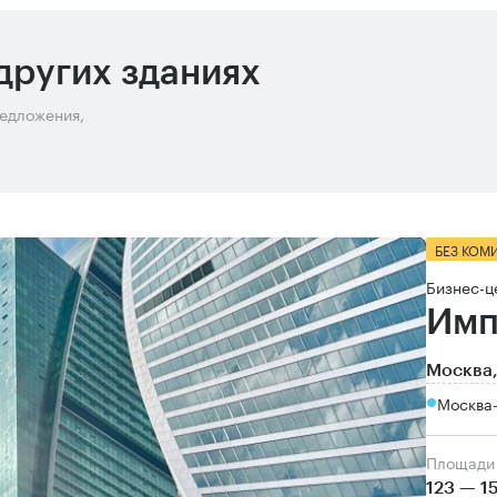
других зданиях
редложения,
БЕЗ КОМ
Бизнес-ц
Имп
Москва,
Москва
Площади
123 — 1