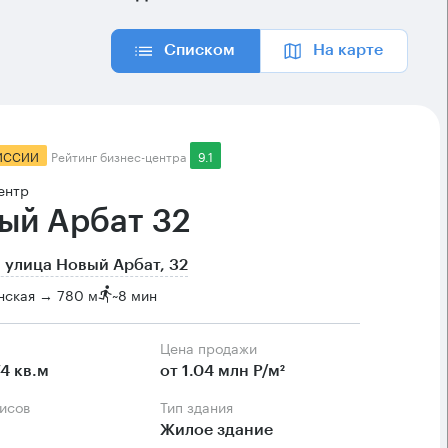
Списком
На карте
ИССИИ
Рейтинг бизнес-центра
9.1
ентр
ый Арбат 32
 улица Новый Арбат, 32
нская → 780 м
~
8 мин
Цена продажи
74 кв.м
от 1.04 млн Р/м²
фисов
Тип здания
Жилое здание