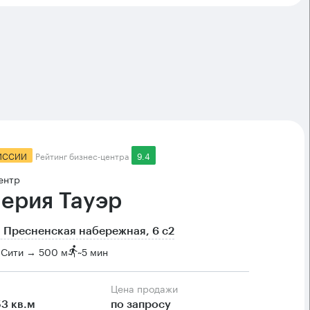
ИССИИ
Рейтинг бизнес-центра
9.4
ентр
ерия Тауэр
 Пресненская набережная, 6 с2
-Сити → 500 м
~
5 мин
Цена продажи
53 кв.м
по запросу