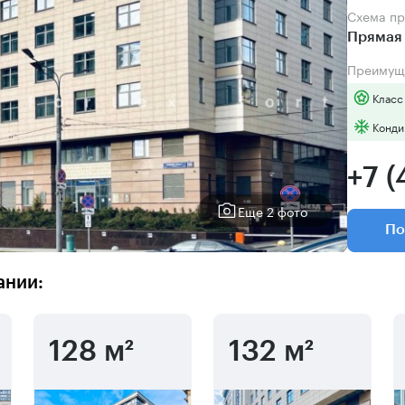
Схема п
Прямая 
Преимущ
Класс
Конди
+7 (
Еще 2 фото
По
ании:
128 м²
132 м²