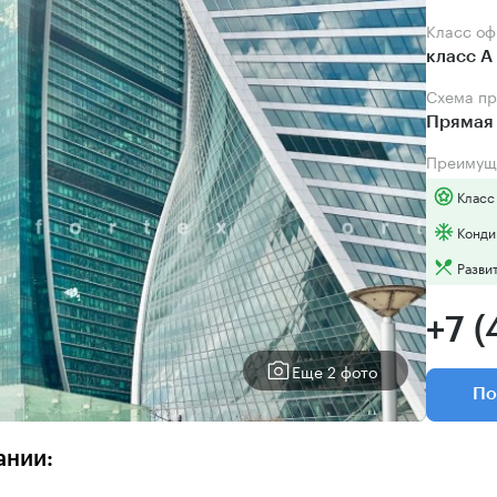
Класс о
класс А
Схема п
Прямая 
Преимущ
Класс
Конди
Разви
+7 (
Еще 2 фото
По
ании: