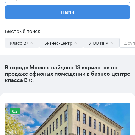
Найти
Быстрый поиск
Класс B+
Бизнес-центр
3100 кв.м
Друг
В городе Москва найдено
13 вариантов
по
продаже офисных помещений в бизнес-центре
класса B+::
8.2