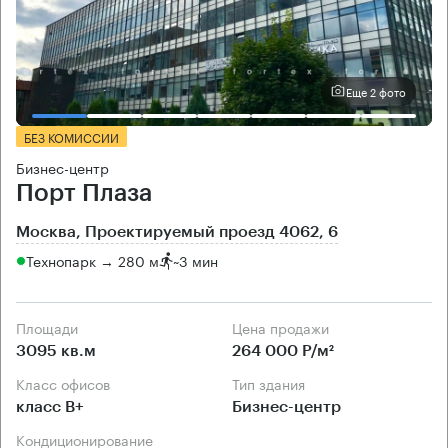
Еще 2 фото
БЕЗ КОМИССИИ
Бизнес-центр
Порт Плаза
Москва, Проектируемый проезд 4062, 6
Технопарк → 280 м
~
3 мин
Площади
Цена продажи
3095 кв.м
264 000 Р/м²
Класс офисов
Тип здания
класс B+
Бизнес-центр
Кондиционирование