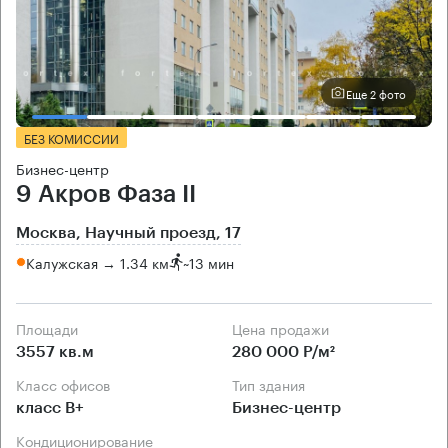
Еще 2 фото
БЕЗ КОМИССИИ
Бизнес-центр
9 Акров Фаза II
Москва, Научный проезд, 17
Калужская → 1.34 км
~
13 мин
Площади
Цена продажи
3557 кв.м
280 000 Р/м²
Класс офисов
Тип здания
класс B+
Бизнес-центр
Кондиционирование