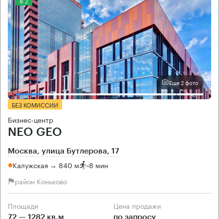
8.2
Еще 2 фото
БЕЗ КОМИССИИ
Бизнес-центр
NEO GEO
Москва, улица Бутлерова, 17
Калужская → 840 м
~
8 мин
район Коньково
Площади
Цена продажи
72 — 1282 кв.м
по запросу