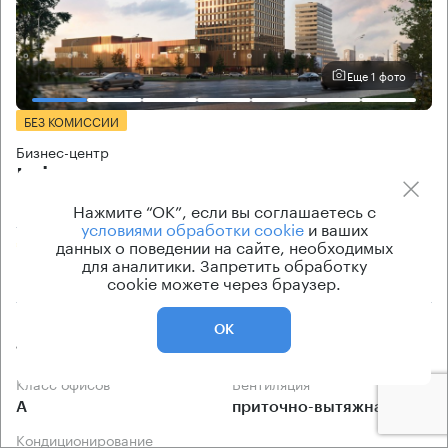
Еще 1 фото
БЕЗ КОМИССИИ
Бизнес-центр
Lakes
Нажмите “ОК”, если вы соглашаетесь с
Москва, Озёрная улица, вл42
условиями обработки cookie
и ваших
данных о поведении на сайте, необходимых
Озёрная → 600 м
~
6 мин
для аналитики. Запретить обработку
район Очаково-Матвеевское
cookie можете через браузер.
Площади
Цена продажи
ОК
176 — 1329 кв.м
по запросу
Класс офисов
Вентиляция
А
приточно-вытяжная
Кондиционирование