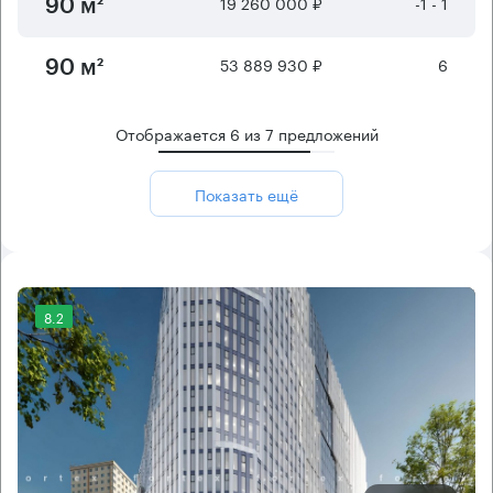
19 260 000 ₽
-1 - 1
90 м²
53 889 930 ₽
6
90 м²
Отображается
6
из
7
предложений
Показать ещё
8.2