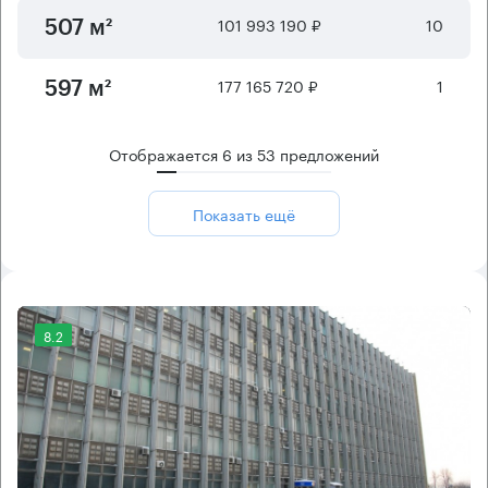
101 993 190 ₽
10
507 м²
177 165 720 ₽
1
597 м²
Отображается
6
из
53
предложений
Показать ещё
8.2