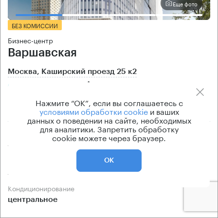
Еще фото
БЕЗ КОМИССИИ
Бизнес-центр
Варшавская
Москва, Каширский проезд 25 к2
Варшавская → 300 м
~
3 мин
Нажмите “ОК”, если вы соглашаетесь с
16.29 км → Щербинка
условиями обработки cookie
и ваших
данных о поведении на сайте, необходимых
для аналитики. Запретить обработку
Площади
Цена продажи
cookie можете через браузер.
45 — 265 кв.м
по запросу
Класс офисов
Тип здания
ОК
А
Бизнес-центр
Кондиционирование
центральное