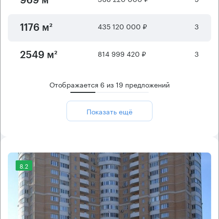
969 м²
435 120 000 ₽
3
1176 м²
814 999 420 ₽
3
2549 м²
Отображается
6
из
19
предложений
Показать ещё
8.2