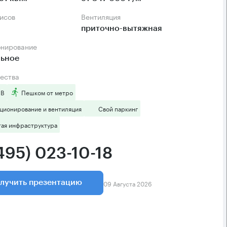
фисов
Вентиляция
приточно-вытяжная
онирование
льное
ества
 B
Пешком от метро
ционирование и вентиляция
Свой паркинг
тая инфраструктура
495) 023-10-18
09 Августа 2026
лучить презентацию