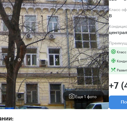
Класс о
B
Кондици
центра
Преимущ
Класс
Конди
Разви
+7 (
Еще 1 фото
По
ании: