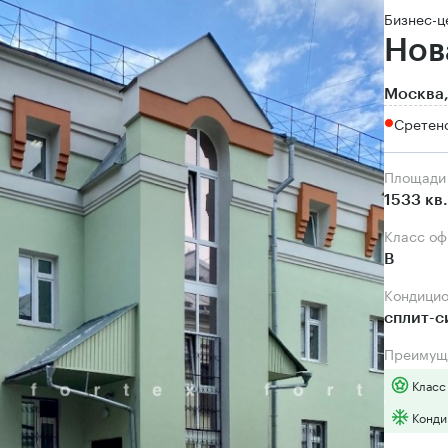
Бизнес-ц
Нов
Москва,
Сретенс
Площади
1533 кв
Класс о
B
Кондици
сплит-
Преимущ
Класс
Конди