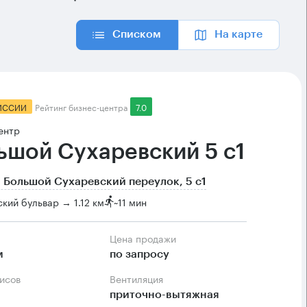
Списком
На карте
ИССИИ
Рейтинг бизнес-центра
7.0
ентр
ьшой Сухаревский 5 с1
 Большой Сухаревский переулок, 5 с1
кий бульвар → 1.12 км
~
11 мин
Цена продажи
м
по запросу
фисов
Вентиляция
приточно-вытяжная