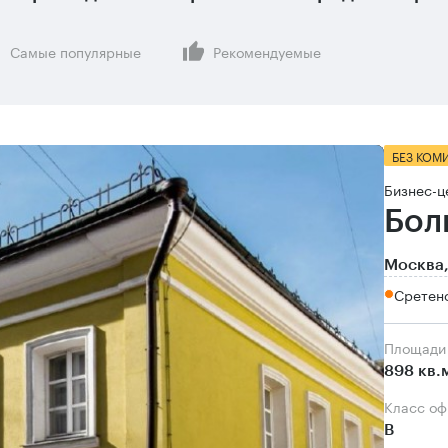
Самые популярные
Рекомендуемые
БЕЗ КОМ
Бизнес-ц
Бол
Москва,
Сретенс
Площади
898 кв.
Класс о
B