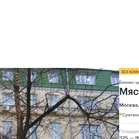
БЕЗ КОМ
Бизнес-ц
Мяс
Москва,
Сретен
Площади
325 — 9