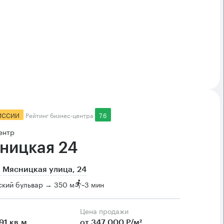
ИССИИ
Рейтинг бизнес-центра
7.6
ентр
ницкая 24
 Мясницкая улица, 24
ский бульвар → 350 м
~
3 мин
Цена продажи
91 кв.м
от 347 000 Р/м²