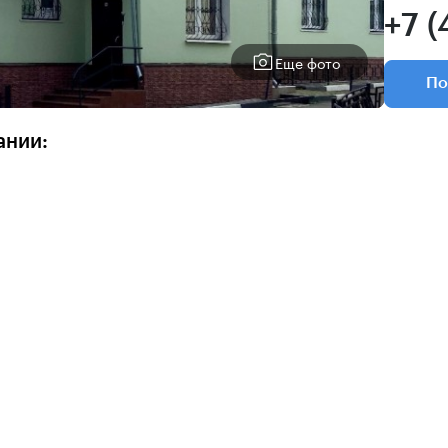
+7 (
Еще фото
По
ании: