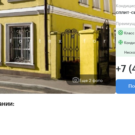
Кондици
сплит-
Преимущ
Класс
Конди
Неско
+7 (
Еще 2 фото
По
ании: