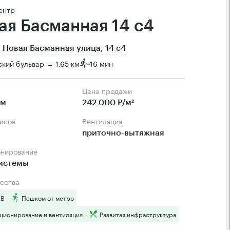
ентр
ая Басманная 14 с4
 Новая Басманная улица, 14 с4
кий бульвар → 1.65 км
~
16 мин
Цена продажи
.м
242 000 Р/м²
фисов
Вентиляция
приточно-вытяжная
онирование
системы
ества
 B
Пешком от метро
ционирование и вентиляция
Развитая инфраструктура