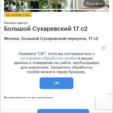
Еще фото
БЕЗ КОМИССИИ
Бизнес-центр
Большой Сухаревский 17 с2
Москва, Большой Сухаревский переулок, 17 с2
Цветной бульвар → 720 м
~
7 мин
Нажмите “ОК”, если вы соглашаетесь с
условиями обработки cookie
и ваших
данных о поведении на сайте, необходимых
Площади
Цена продажи
для аналитики. Запретить обработку
1100 кв.м
по запросу
cookie можете через браузер.
Класс офисов
Тип здания
B
Особняк
ОК
Кондиционирование
возможность установки