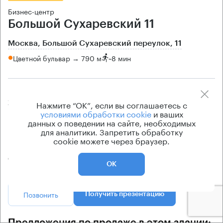
Бизнес-центр
Большой Сухаревский 11
Москва, Большой Сухаревский переулок, 11
Цветной бульвар → 790 м
~
8 мин
Площади
Цена продажи
Нажмите “ОК”, если вы соглашаетесь с
222 кв.м
по запросу
условиями обработки cookie
и ваших
Класс офисов
Тип здания
данных о поведении на сайте, необходимых
для аналитики. Запретить обработку
класс B
Жилое здание
cookie можете через браузер.
Кондиционирование
сплит-системы
ОК
Позвонить
Получить презентацию