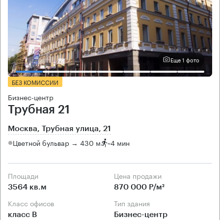
Еще 1 фото
БЕЗ КОМИССИИ
Бизнес-центр
Трубная 21
Москва, Трубная улица, 21
Цветной бульвар → 430 м
~
4 мин
Площади
Цена продажи
3564 кв.м
870 000 Р/м²
Класс офисов
Тип здания
класс B
Бизнес-центр