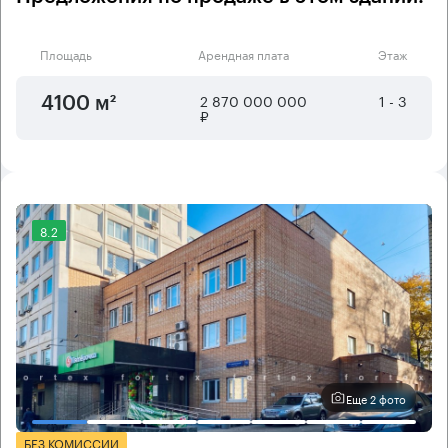
Площадь
Арендная плата
Этаж
2 870 000 000
1 - 3
4100 м²
₽
8.2
Еще 2 фото
БЕЗ КОМИССИИ