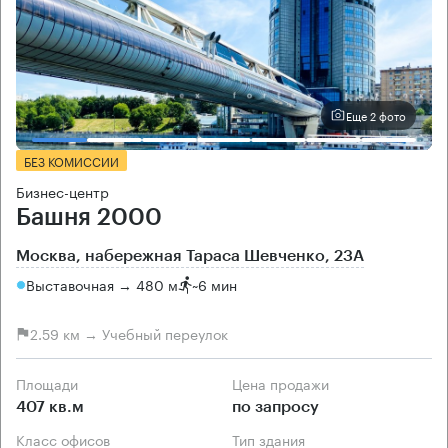
Еще 2 фото
БЕЗ КОМИССИИ
Бизнес-центр
Башня 2000
Москва, набережная Тараса Шевченко, 23А
Выставочная → 480 м
~
6 мин
2.59 км → Учебный переулок
Площади
Цена продажи
407 кв.м
по запросу
Класс офисов
Тип здания