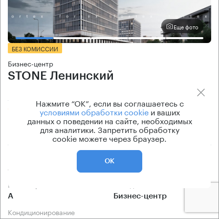
Еще фото
БЕЗ КОМИССИИ
Бизнес-центр
STONE Ленинский
Москва, улица Вавилова, вл11
Нажмите “ОК”, если вы соглашаетесь с
Площадь Гагарина → 400 м
~
4 мин
условиями обработки cookie
и ваших
данных о поведении на сайте, необходимых
для аналитики. Запретить обработку
2.73 км → Учебный переулок
cookie можете через браузер.
Площади
Цена продажи
ОК
389 кв.м
по запросу
Класс офисов
Тип здания
А
Бизнес-центр
Кондиционирование