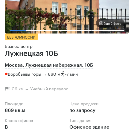
Еще 2 фото
БЕЗ КОМИССИИ
Бизнес-центр
Лужнецкая 10Б
Москва, Лужнецкая набережная, 10Б
Воробьевы горы → 660 м
~
7 мин
1.06 км → Учебный переулок
Площади
Цена продажи
869 кв.м
по запросу
Класс офисов
Тип здания
B
Офисное здание