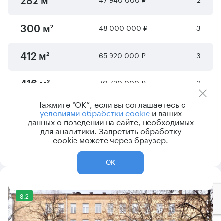
282 м²
48 000 000 ₽
3
300 м²
65 920 000 ₽
3
412 м²
70 720 000 ₽
2
416 м²
Нажмите “ОК”, если вы соглашаетесь с
условиями обработки cookie
и ваших
Отображается
6
из
23
предложений
данных о поведении на сайте, необходимых
для аналитики. Запретить обработку
cookie можете через браузер.
Показать ещё
ОК
8.2