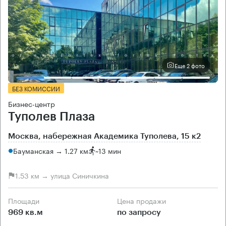
Еще 2 фото
БЕЗ КОМИССИИ
Бизнес-центр
Туполев Плаза
Москва, набережная Академика Туполева, 15 к2
Бауманская → 1.27 км
~
13 мин
1.53 км → улица Синичкина
Площади
Цена продажи
969 кв.м
по запросу