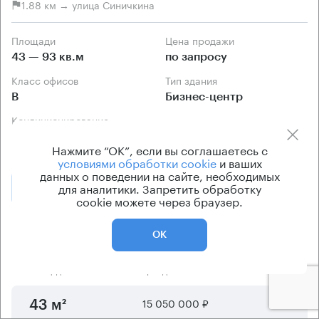
1.88 км → улица Синичкина
Площади
Цена продажи
43 — 93 кв.м
по запросу
Класс офисов
Тип здания
B
Бизнес-центр
Кондиционирование
центральное
Нажмите “ОК”, если вы соглашаетесь с
условиями обработки cookie
и ваших
данных о поведении на сайте, необходимых
для аналитики. Запретить обработку
Позвонить
Получить презентацию
cookie можете через браузер.
Предложения по продаже в этом здании:
ОК
Площадь
Арендная плата
Этаж
15 050 000 ₽
3
43 м²