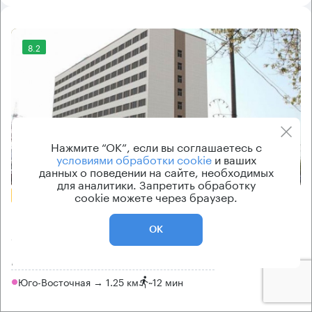
8.2
Нажмите “ОК”, если вы соглашаетесь с
условиями обработки cookie
и ваших
Еще фото
данных о поведении на сайте, необходимых
для аналитики. Запретить обработку
cookie можете через браузер.
БЕЗ КОМИССИИ
Бизнес-центр
ОК
Apple Tower
Москва, Рязанский проспект, 86/1 с1
Юго-Восточная → 1.25 км
~
12 мин