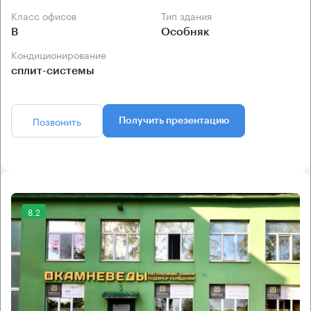
Класс офисов
Тип здания
B
Особняк
Кондиционирование
сплит-системы
Позвонить
Получить презентацию
8.2