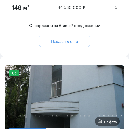
44 530 000 ₽
5
146 м²
Отображается
6
из
52
предложений
Показать ещё
8.2
Еще фото