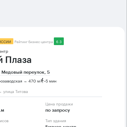
ИССИИ
Рейтинг бизнес-центра
6.3
ентр
й Плаза
 Медовый переулок, 5
озаводская → 470 м
~
5 мин
→ улица Титова
Цена продажи
.м
по запросу
фисов
Тип здания