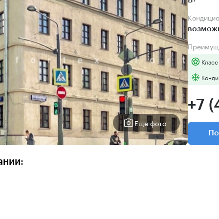
B+
Кондици
возмож
Преимущ
Класс
Конди
+7 (
Еще фото
По
ании: