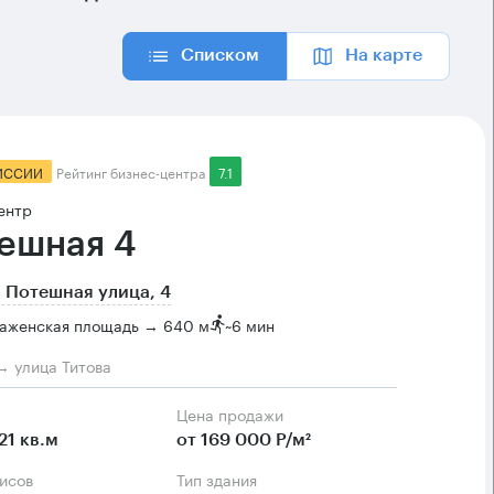
Списком
На карте
ИССИИ
Рейтинг бизнес-центра
7.1
ентр
ешная 4
 Потешная улица, 4
аженская площадь → 640 м
~
6 мин
→ улица Титова
Цена продажи
21 кв.м
от 169 000 Р/м²
фисов
Тип здания