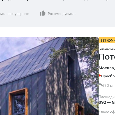
мые популярные
Рекомендуемые
БЕЗ КОМ
Бизнес-ц
Пот
Москва,
Преобр
670 м 
Площади
692 — 9
Класс о