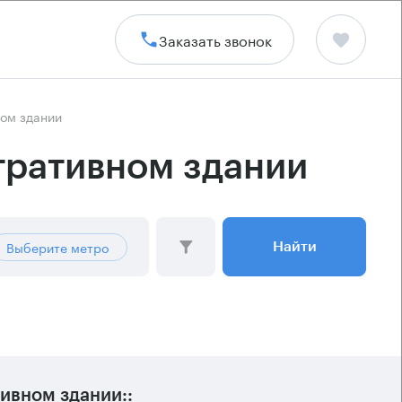
Заказать звонок
ном здании
тративном здании
Выберите метро
Найти
ивном здании::