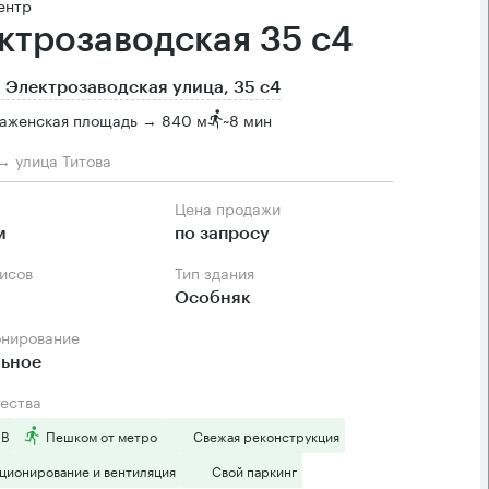
ентр
ктрозаводская 35 с4
 Электрозаводская улица, 35 с4
аженская площадь → 840 м
~
8 мин
→ улица Титова
Цена продажи
м
по запросу
фисов
Тип здания
Особняк
онирование
льное
ества
 B
Пешком от метро
Свежая реконструкция
ционирование и вентиляция
Свой паркинг