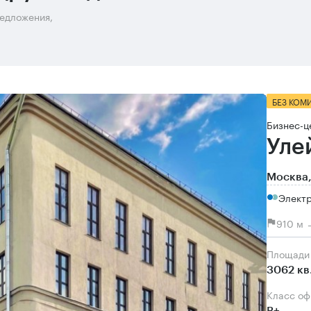
редложения,
БЕЗ КОМ
Бизнес-ц
Уле
Москва,
Электр
910 м 
Площади
3062 кв
Класс о