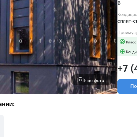
B
Кондици
сплит-
Преимущ
Класс
Конди
+7 (
Еще фото
По
ании: