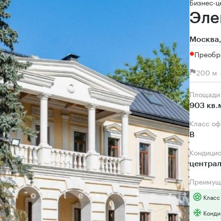
Бизнес-ц
Эле
Москва,
Преобр
200 м 
Площади
903 кв.
Класс о
B
Кондици
центра
Преимущ
Класс
Конди