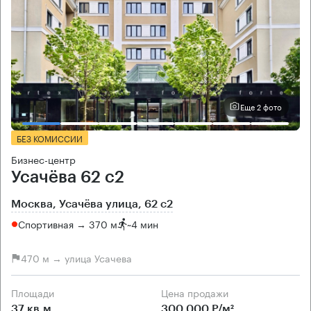
Еще 2 фото
БЕЗ КОМИССИИ
Бизнес-центр
Усачёва 62 с2
Москва, Усачёва улица, 62 с2
Спортивная → 370 м
~
4 мин
470 м → улица Усачева
Площади
Цена продажи
37 кв.м
300 000 Р/м²