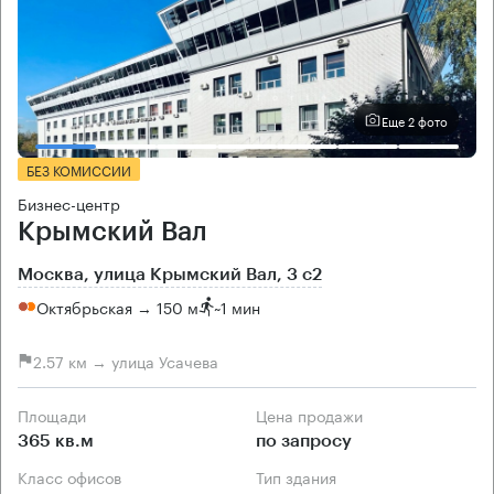
Еще 2 фото
БЕЗ КОМИССИИ
Бизнес-центр
Крымский Вал
Москва, улица Крымский Вал, 3 с2
Октябрьская → 150 м
~
1 мин
2.57 км → улица Усачева
Площади
Цена продажи
365 кв.м
по запросу
Класс офисов
Тип здания