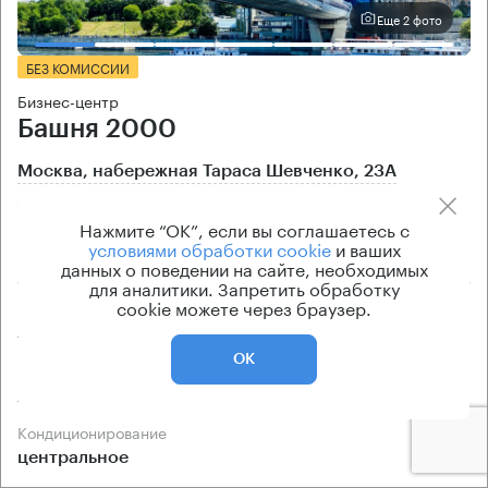
Еще 2 фото
БЕЗ КОМИССИИ
Бизнес-центр
Башня 2000
Москва, набережная Тараса Шевченко, 23А
Выставочная → 480 м
~
6 мин
Нажмите “ОК”, если вы соглашаетесь с
условиями обработки cookie
и ваших
2.58 км → улица Усачева
данных о поведении на сайте, необходимых
для аналитики. Запретить обработку
cookie можете через браузер.
Площади
Цена продажи
407 кв.м
по запросу
ОК
Класс офисов
Тип здания
А
Бизнес-центр
Кондиционирование
центральное