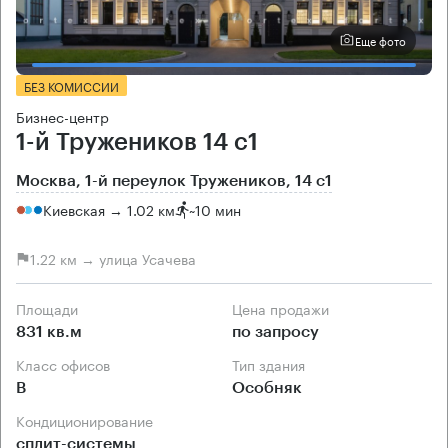
Еще фото
БЕЗ КОМИССИИ
Бизнес-центр
1-й Тружеников 14 с1
Москва, 1-й переулок Тружеников, 14 с1
Киевская → 1.02 км
~
10 мин
1.22 км → улица Усачева
Площади
Цена продажи
831 кв.м
по запросу
Класс офисов
Тип здания
B
Особняк
Кондиционирование
сплит-системы