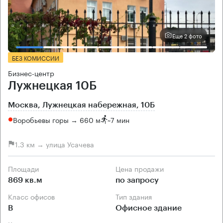
Еще 2 фото
БЕЗ КОМИССИИ
Бизнес-центр
Лужнецкая 10Б
Москва, Лужнецкая набережная, 10Б
Воробьевы горы → 660 м
~
7 мин
1.3 км → улица Усачева
Площади
Цена продажи
869 кв.м
по запросу
Класс офисов
Тип здания
B
Офисное здание