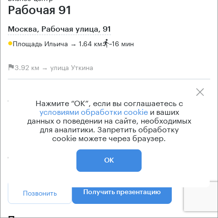
Рабочая 91
Москва, Рабочая улица, 91
Площадь Ильича → 1.64 км
~
16 мин
3.92 км → улица Уткина
Площади
Цена продажи
Нажмите “ОК”, если вы соглашаетесь с
1054 кв.м
по запросу
условиями обработки cookie
и ваших
Класс офисов
Вентиляция
данных о поведении на сайте, необходимых
для аналитики. Запретить обработку
B
естественная
cookie можете через браузер.
Кондиционирование
сплит-системы
ОК
Позвонить
Получить презентацию