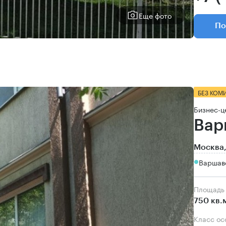
Еще фото
По
БЕЗ КОМ
Бизнес-ц
Вар
Москва,
Варшавс
Площадь
750 кв.
Класс о