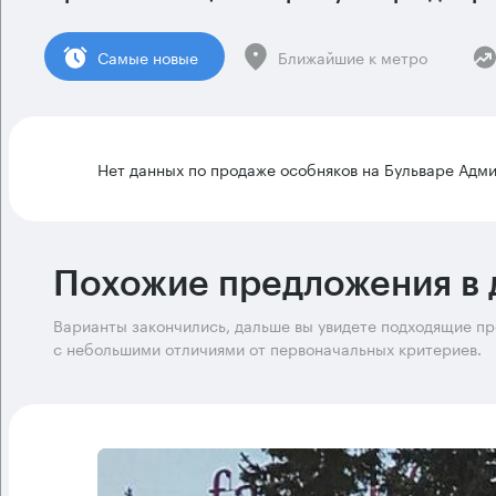
Cамые новые
Ближайшие к метро
Нет данных по продаже особняков на Бульваре Адм
Похожие предложения в 
Варианты закончились, дальше вы увидете подходящие п
с небольшими отличиями от первоначальных критериев.