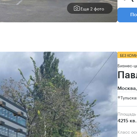
Еще 2 фото
По
БЕЗ КОМ
Бизнес-ц
Пав
Москва,
Тульска
Площадь
4215 кв
Класс о