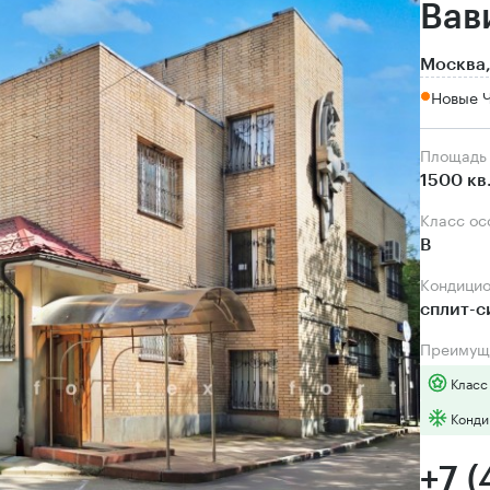
Вав
Москва,
Новые 
Площадь
1500 кв
Класс о
B
Кондици
сплит-
Преимущ
Класс
Конди
+7 (