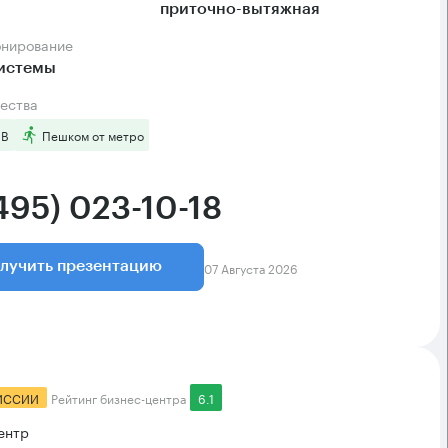
приточно-вытяжная
онирование
системы
ества
 B
Пешком от метро
495) 023-10-18
07 Августа 2026
лучить презентацию
ИССИИ
Рейтинг бизнес-центра
6.1
ентр