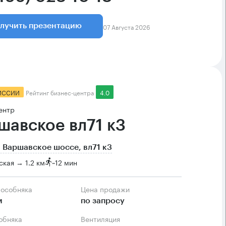
07 Августа 2026
лучить презентацию
ИССИИ
Рейтинг бизнес-центра
4.0
ентр
шавское вл71 к3
 Варшавское шоссе, вл71 к3
кая → 1.2 км
~
12 мин
 особняка
Цена продажи
м
по запросу
собняка
Вентиляция