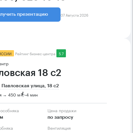
07 Августа 2026
лучить презентацию
ИССИИ
Рейтинг бизнес-центра
5.7
ентр
ловская 18 с2
 Павловская улица, 18 с2
я → 450 м
~
4 мин
 особняка
Цена продажи
.м
по запросу
собняка
Вентиляция