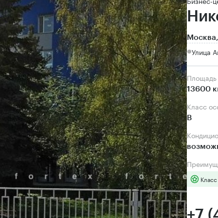
Бизнес-ц
Ник
Москва,
Улица А
Площадь
13600 к
Класс о
B
Кондици
возмож
Преимущ
Класс
+7 (