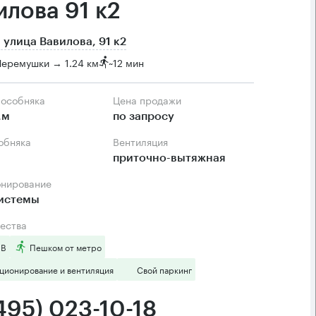
илова 91 к2
 улица Вавилова, 91 к2
Черемушки → 1.24 км
~
12 мин
 особняка
Цена продажи
.м
по запросу
собняка
Вентиляция
приточно-вытяжная
онирование
системы
ества
 B
Пешком от метро
ционирование и вентиляция
Свой паркинг
495) 023-10-18