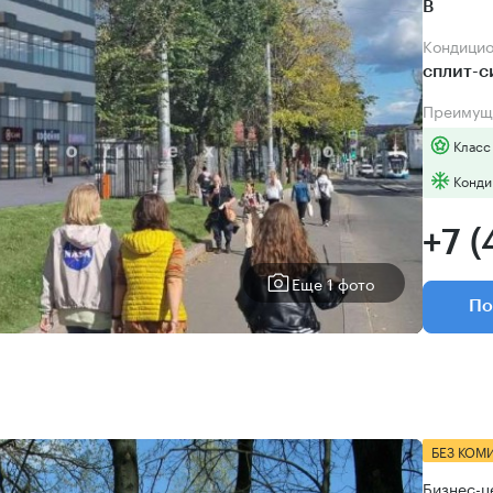
B
Кондици
сплит-
Преимущ
Класс
Конди
+7 (
Еще 1 фото
По
БЕЗ КОМ
Бизнес-ц