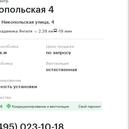
ентр
опольская 4
 Никопольская улица, 4
кадемика Янгеля → 2.39 км
~
19 мин
 особняка
Цена продажи
в.м
по запросу
собняка
Вентиляция
естественная
онирование
ность установки
ества
 B
Кондиционирование и вентиляция
Свой паркинг
495) 023-10-18