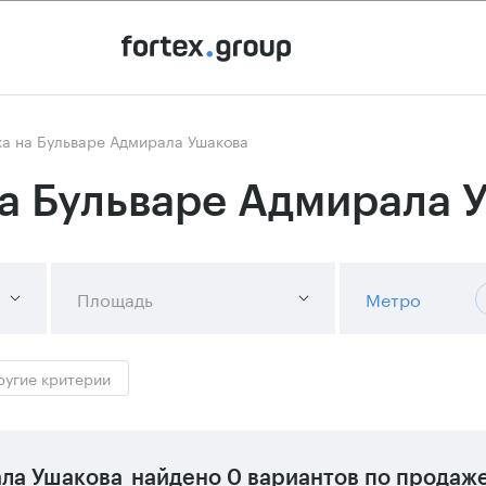
а на Бульваре Адмирала Ушакова
а Бульваре Адмирала 
Площадь
Метро
ругие критерии
ла Ушакова
найдено
0 вариантов
по продаже