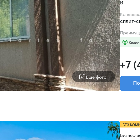
B
Кондици
сплит-
Преимущ
Класс
+7 (
Еще фото
По
БЕЗ КОМ
Бизнес-ц