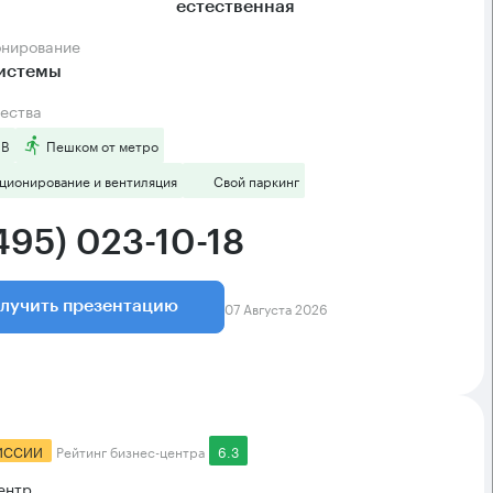
естественная
онирование
системы
ества
 B
Пешком от метро
ционирование и вентиляция
Свой паркинг
495) 023-10-18
07 Августа 2026
лучить презентацию
ИССИИ
Рейтинг бизнес-центра
6.3
ентр