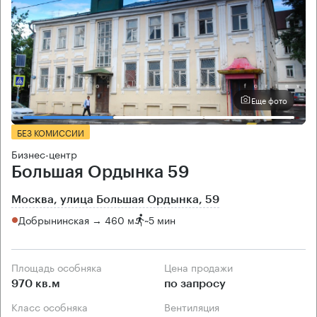
Еще фото
БЕЗ КОМИССИИ
Бизнес-центр
Большая Ордынка 59
Москва, улица Большая Ордынка, 59
Добрынинская → 460 м
~
5 мин
Площадь особняка
Цена продажи
970 кв.м
по запросу
Класс особняка
Вентиляция