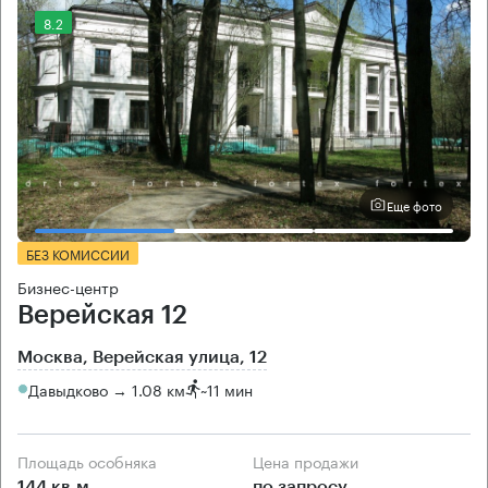
8.2
Еще фото
БЕЗ КОМИССИИ
Бизнес-центр
Верейская 12
Москва, Верейская улица, 12
Давыдково → 1.08 км
~
11 мин
Площадь особняка
Цена продажи
144 кв.м
по запросу