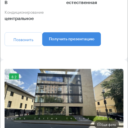
B
естественная
Кондиционирование
центральное
Позвонить
Получить презентацию
8.2
Еще фото