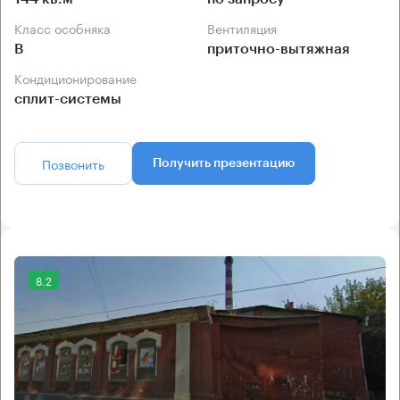
Класс особняка
Вентиляция
B
приточно-вытяжная
Кондиционирование
сплит-системы
Позвонить
Получить презентацию
8.2