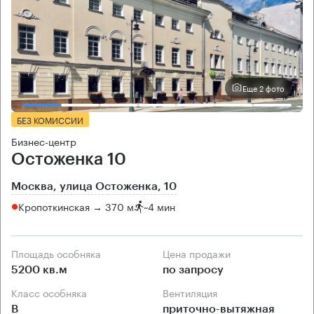
Еще 2 фото
БЕЗ КОМИССИИ
Бизнес-центр
Остоженка 10
Москва, улица Остоженка, 10
Кропоткинская → 370 м
~
4 мин
Площадь особняка
Цена продажи
5200 кв.м
по запросу
Класс особняка
Вентиляция
B
приточно-вытяжная