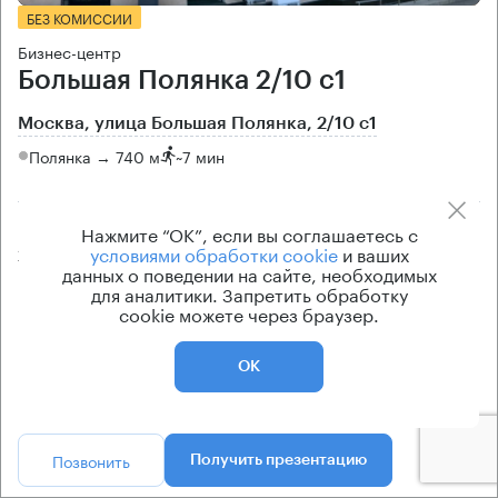
БЕЗ КОМИССИИ
Бизнес-центр
Большая Полянка 2/10 с1
Москва, улица Большая Полянка, 2/10 с1
Полянка → 740 м
~
7 мин
Площадь особняка
Цена продажи
Нажмите “ОК”, если вы соглашаетесь с
условиями обработки cookie
и ваших
2500 кв.м
по запросу
данных о поведении на сайте, необходимых
для аналитики. Запретить обработку
Класс особняка
Вентиляция
cookie можете через браузер.
B+
приточно-вытяжная
Кондиционирование
ОК
центральное
Позвонить
Получить презентацию