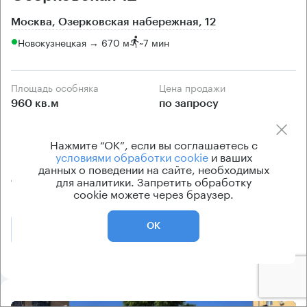
Москва, Озерковская набережная, 12
Новокузнецкая → 670 м
~
7 мин
Площадь особняка
Цена продажи
960 кв.м
по запросу
Класс особняка
Вентиляция
Нажмите “ОК”, если вы соглашаетесь с
B+
приточно-вытяжная
условиями обработки cookie
и ваших
Кондиционирование
данных о поведении на сайте, необходимых
для аналитики. Запретить обработку
сплит-системы
cookie можете через браузер.
ОК
Позвонить
Получить презентацию