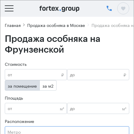
Главная
Продажа особняка в Москве
Продажа особняка н
Продажа особняка на
Фрунзенской
Стоимость
₽
₽
за помещение
за м2
Площадь
м²
м²
Расположение
Метро