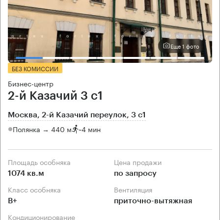
Еще 1 фото
БЕЗ КОМИССИИ
Бизнес-центр
2-й Казачий 3 с1
Москва, 2-й Казачий переулок, 3 с1
Полянка → 440 м
~
4 мин
Площадь особняка
Цена продажи
1074 кв.м
по запросу
Класс особняка
Вентиляция
B+
приточно-вытяжная
Кондиционирование