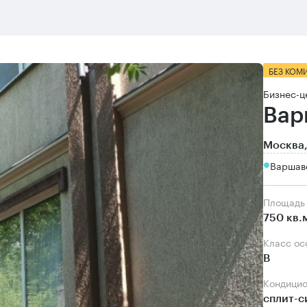
БЕЗ КОМ
Бизнес-ц
Вар
Москва,
Варшавс
Площадь
750 кв.
Класс о
B
Кондици
сплит-