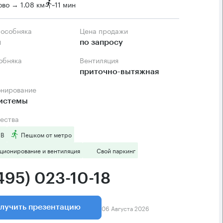
во → 1.08 км
~
11 мин
 особняка
Цена продажи
м
по запросу
собняка
Вентиляция
приточно-вытяжная
онирование
системы
ества
 B
Пешком от метро
ционирование и вентиляция
Свой паркинг
495) 023-10-18
06 Августа 2026
лучить презентацию