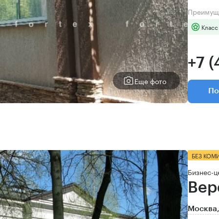
Преимущ
Класс
+7 (
Еще фото
По
БЕЗ КОМ
Бизнес-ц
Вер
Москва,