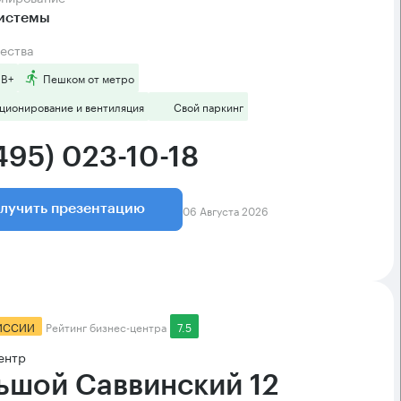
системы
ества
 B+
Пешком от метро
ционирование и вентиляция
Свой паркинг
495) 023-10-18
06 Августа 2026
лучить презентацию
ИССИИ
Рейтинг бизнес-центра
7.5
ентр
ьшой Саввинский 12