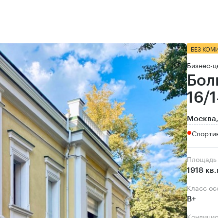
БЕЗ КОМ
Бизнес-ц
Бол
16/1
Москва,
Спортив
Площадь
1918 кв
Класс о
B+
Кондици