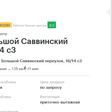
ИССИИ
Рейтинг бизнес-центра
8.3
ентр
ьшой Саввинский
4 с3
 Большой Саввинский переулок, 16/14 с3
ная → 1.15 км
~
11 мин
 особняка
Цена продажи
.м
по запросу
собняка
Вентиляция
приточно-вытяжная
онирование