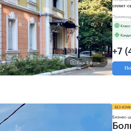
сплит-
Преимущ
Класс
Конди
+7 (
Еще 2 фото
По
БЕЗ КОМ
Бизнес-ц
Бол