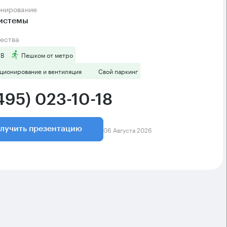
онирование
системы
ества
 B
Пешком от метро
ционирование и вентиляция
Свой паркинг
495) 023-10-18
06 Августа 2026
лучить презентацию