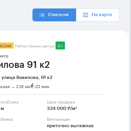
Списком
На карте
ИССИИ
Рейтинг бизнес-центра
6.1
ентр
илова 91 к2
 улица Вавилова, 91 к2
ская → 2.16 км
~
22 мин
 особняка
Цена продажи
.м
334 000 Р/м²
собняка
Вентиляция
приточно-вытяжная