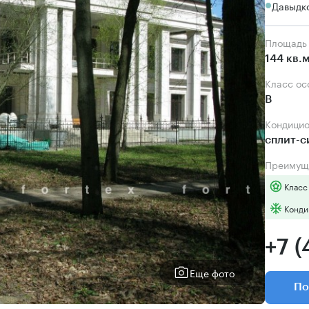
Давыдко
Площадь
144 кв.
Класс о
B
Кондици
сплит-
Преимущ
Класс
Конди
+7 (
Еще фото
По