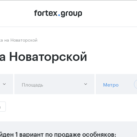
а на Новаторской
а Новаторской
Площадь
Метро
и
йден
1 вариант
по продаже особняков: