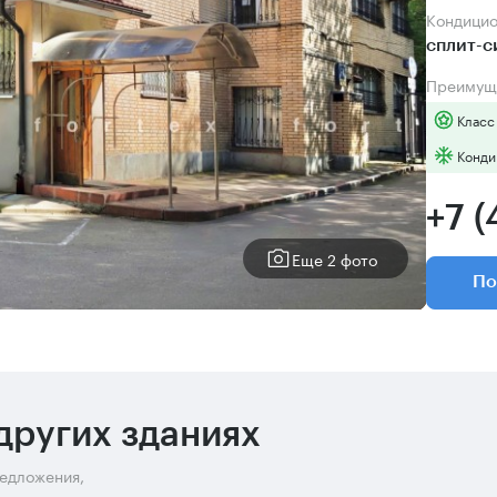
Кондици
сплит-
Преимущ
Класс
Конди
+7 (
Еще 2 фото
По
других зданиях
редложения,