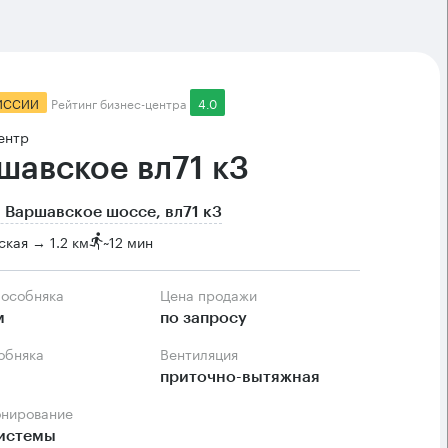
ИССИИ
Рейтинг бизнес-центра
4.0
ентр
шавское вл71 к3
 Варшавское шоссе, вл71 к3
кая → 1.2 км
~
12 мин
 особняка
Цена продажи
м
по запросу
собняка
Вентиляция
приточно-вытяжная
онирование
системы