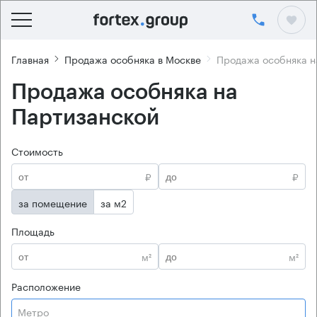
Главная
Продажа особняка в Москве
Продажа особняка н
Продажа особняка на
Партизанской
Стоимость
₽
₽
за помещение
за м2
Площадь
м²
м²
Расположение
Метро