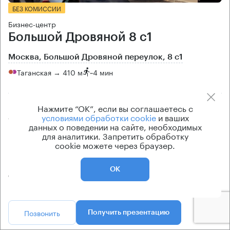
БЕЗ КОМИССИИ
Бизнес-центр
Большой Дровяной 8 с1
Москва, Большой Дровяной переулок, 8 с1
Таганская → 410 м
~
4 мин
Площадь особняка
Цена продажи
Нажмите “ОК”, если вы соглашаетесь с
условиями обработки cookie
и ваших
4419 кв.м
по запросу
данных о поведении на сайте, необходимых
для аналитики. Запретить обработку
Класс особняка
Вентиляция
cookie можете через браузер.
B
приточно-вытяжная
Кондиционирование
ОК
сплит-системы
Позвонить
Получить презентацию