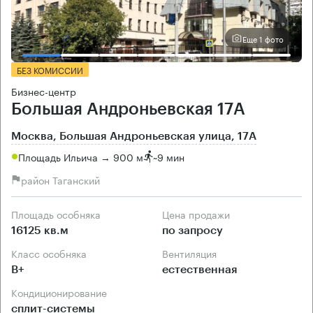
Еще 1 фото
БЕЗ КОМИССИИ
Бизнес-центр
Большая Андроньевская 17А
Москва, Большая Андроньевская улица, 17А
Площадь Ильича → 900 м
~
9 мин
район Таганский
Площадь особняка
Цена продажи
16125 кв.м
по запросу
Класс особняка
Вентиляция
B+
естественная
Кондиционирование
сплит-системы