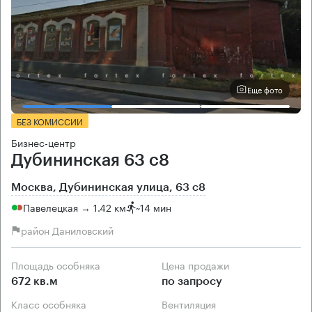
Еще фото
БЕЗ КОМИССИИ
Бизнес-центр
Дубининская 63 с8
Москва, Дубининская улица, 63 с8
Павелецкая → 1.42 км
~
14 мин
район Даниловский
Площадь особняка
Цена продажи
672 кв.м
по запросу
Класс особняка
Вентиляция