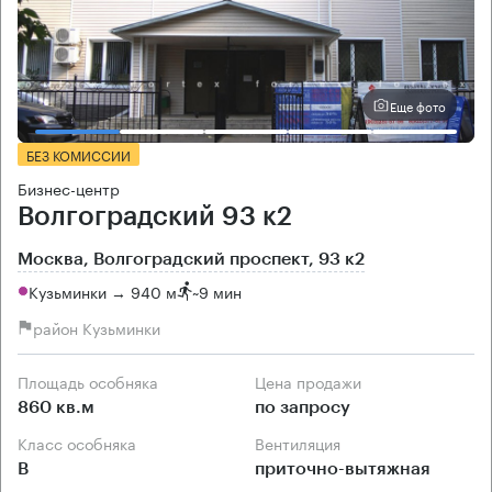
Еще фото
БЕЗ КОМИССИИ
Бизнес-центр
Волгоградский 93 к2
Москва, Волгоградский проспект, 93 к2
Кузьминки → 940 м
~
9 мин
район Кузьминки
Площадь особняка
Цена продажи
860 кв.м
по запросу
Класс особняка
Вентиляция
B
приточно-вытяжная