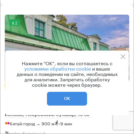
8.2
Нажмите “ОК”, если вы соглашаетесь с
условиями обработки cookie
и ваших
данных о поведении на сайте, необходимых
Еще фото
для аналитики. Запретить обработку
cookie можете через браузер.
БЕЗ КОМИССИИ
Бизнес-центр
ОК
Покровский 16 с5
Москва, Покровский бульвар, 16 с5
Китай-город → 900 м
~
9 мин
район Басманный