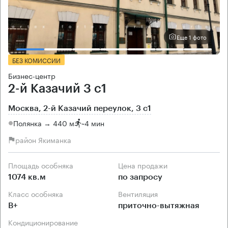
Еще 1 фото
БЕЗ КОМИССИИ
Бизнес-центр
2-й Казачий 3 с1
Москва, 2-й Казачий переулок, 3 с1
Полянка → 440 м
~
4 мин
район Якиманка
Площадь особняка
Цена продажи
1074 кв.м
по запросу
Класс особняка
Вентиляция
B+
приточно-вытяжная
Кондиционирование