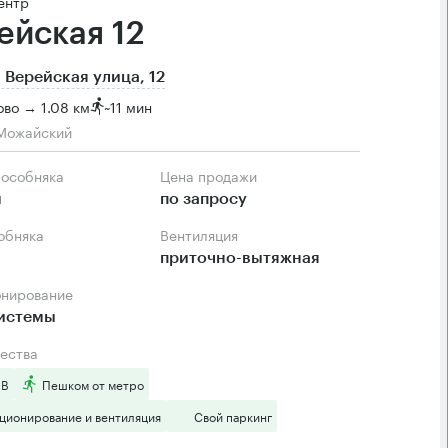
ентр
ейская 12
 Верейская улица, 12
во → 1.08 км
~
11 мин
Можайский
 особняка
Цена продажи
м
по запросу
собняка
Вентиляция
приточно-вытяжная
онирование
системы
ества
 B
Пешком от метро
ционирование и вентиляция
Свой паркинг