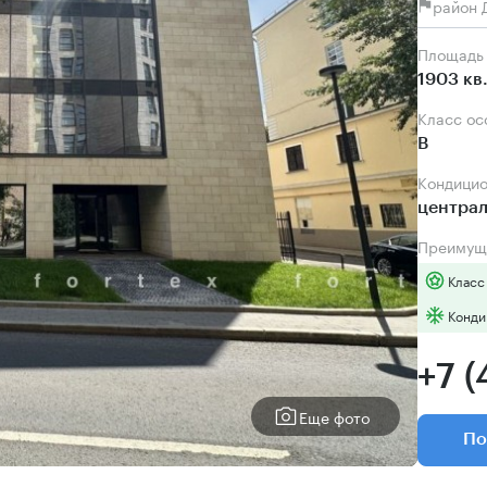
район 
Площадь
1903 кв
Класс о
B
Кондици
центра
Преимущ
Класс
Конди
+7 (
Еще фото
По