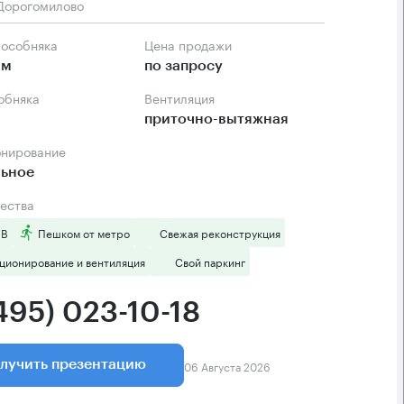
Дорогомилово
 особняка
Цена продажи
.м
по запросу
собняка
Вентиляция
приточно-вытяжная
онирование
льное
ества
 B
Пешком от метро
Свежая реконструкция
ционирование и вентиляция
Свой паркинг
495) 023-10-18
06 Августа 2026
лучить презентацию