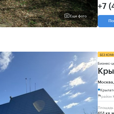
+7 (
Еще фото
По
БЕЗ КОМ
Бизнес-ц
Кры
Москва,
Крылатс
район 
Площадь
651 кв.