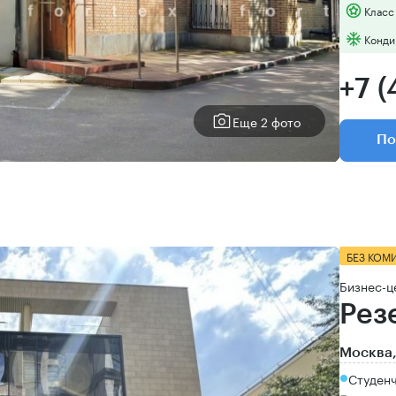
Класс
Конди
+7 (
Еще 2 фото
По
БЕЗ КОМ
Бизнес-ц
Рез
Москва,
Студен