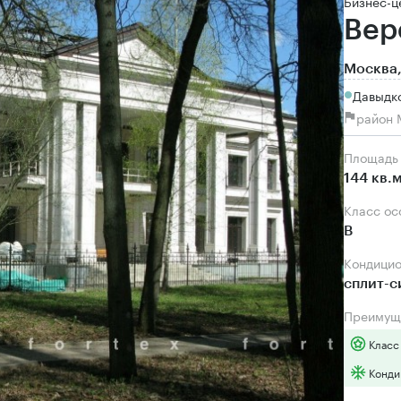
Бизнес-ц
Вер
Москва,
Давыдко
район 
Площадь
144 кв.
Класс о
B
Кондици
сплит-
Преимущ
Класс
Конди