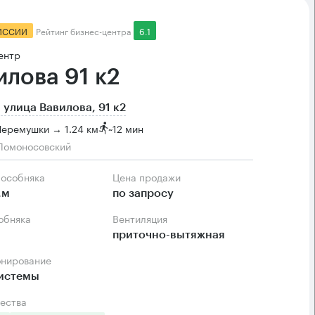
ИССИИ
Рейтинг бизнес-центра
6.1
ентр
илова 91 к2
 улица Вавилова, 91 к2
Черемушки → 1.24 км
~
12 мин
Ломоносовский
 особняка
Цена продажи
.м
по запросу
собняка
Вентиляция
приточно-вытяжная
онирование
системы
ества