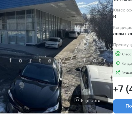
Класс о
B
Кондици
сплит-
Преимущ
Класс
Конди
Разви
+7 (
Еще фото
По