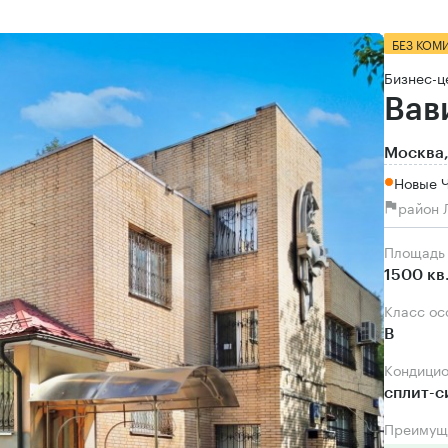
БЕЗ КОМ
Бизнес-ц
Вав
Москва,
Новые 
район 
Площадь
1500 кв
Класс о
B
Кондици
сплит-
Преимущ