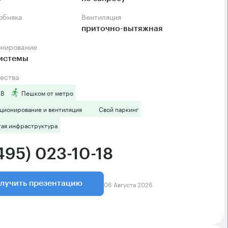
собняка
Вентиляция
приточно-вытяжная
онирование
системы
ества
 B
Пешком от метро
ционирование и вентиляция
Свой паркинг
тая инфраструктура
495) 023-10-18
06 Августа 2026
лучить презентацию