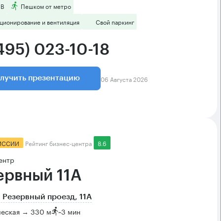
 B
Пешком от метро
ционирование и вентиляция
Свой паркинг
495) 023-10-18
06 Августа 2026
лучить презентацию
ИССИИ
Рейтинг бизнес-центра
8.6
ентр
ервный 11А
 Резервный проезд, 11А
ческая → 330 м
~
3 мин