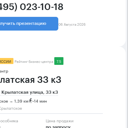
495) 023-10-18
06 Августа 2026
лучить презентацию
ИССИИ
Рейтинг бизнес-центра
7.5
ентр
латская 33 к3
 Крылатская улица, 33 к3
кое → 1.39 км
~
14 мин
Крылатское
 особняка
Цена продажи
м
по запросу