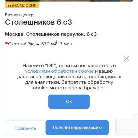
БЕЗ КОМИССИИ
Бизнес-центр
Столешников 6 с3
Москва, Столешников переулок, 6 с3
Охотный Ряд → 670 м
~
7 мин
Площадь особняка
Цена продажи
Нажмите “ОК”, если вы соглашаетесь с
условиями обработки cookie
и ваших
2217 кв.м
по запросу
данных о поведении на сайте, необходимых
для аналитики. Запретить обработку
Класс особняка
Вентиляция
cookie можете через браузер.
B
приточно-вытяжная
Кондиционирование
ОК
сплит-системы
Позвонить
Получить презентацию