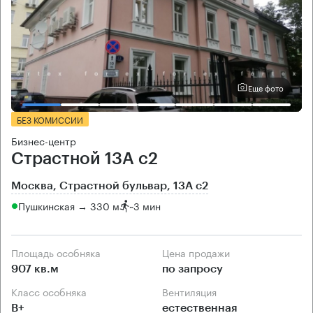
Еще фото
БЕЗ КОМИССИИ
Бизнес-центр
Страстной 13А с2
Москва, Страстной бульвар, 13А с2
Пушкинская → 330 м
~
3 мин
Площадь особняка
Цена продажи
907 кв.м
по запросу
Класс особняка
Вентиляция
B+
естественная