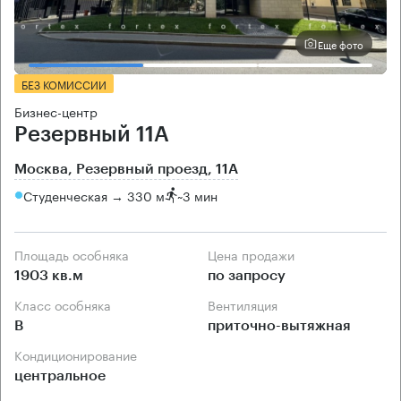
Еще фото
БЕЗ КОМИССИИ
Бизнес-центр
Резервный 11А
Москва, Резервный проезд, 11А
Студенческая → 330 м
~
3 мин
Площадь особняка
Цена продажи
1903 кв.м
по запросу
Класс особняка
Вентиляция
B
приточно-вытяжная
Кондиционирование
центральное