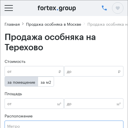
Главная
Продажа особняка в Москве
Продажа особняка н
Продажа особняка на
Терехово
Стоимость
₽
₽
за помещение
за м2
Площадь
м²
м²
Расположение
Метро