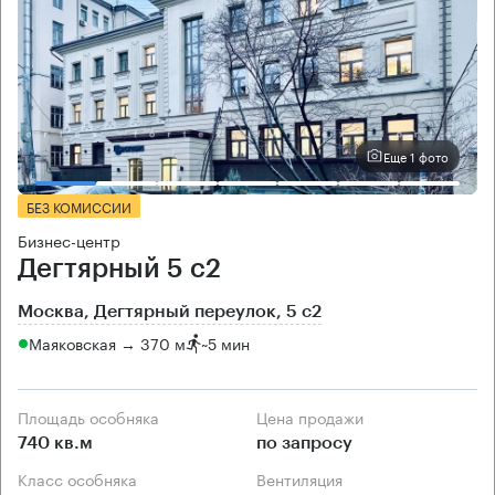
Еще 1 фото
БЕЗ КОМИССИИ
Бизнес-центр
Дегтярный 5 с2
Москва, Дегтярный переулок, 5 с2
Маяковская → 370 м
~
5 мин
Площадь особняка
Цена продажи
740 кв.м
по запросу
Класс особняка
Вентиляция