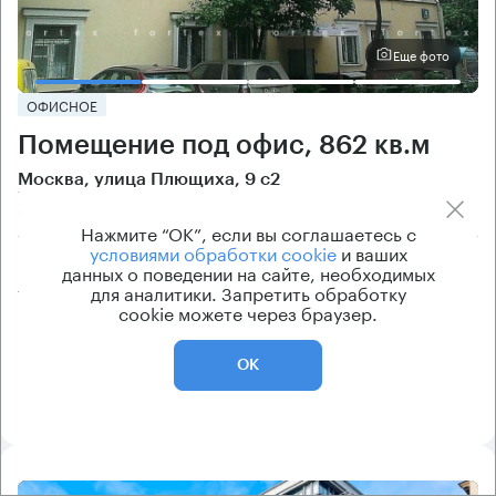
Еще фото
ОФИСНОЕ
Помещение под офис, 862 кв.м
Москва, улица Плющиха, 9 с2
Смоленская → 650 м
~
6 мин
Нажмите “ОК”, если вы соглашаетесь с
условиями обработки cookie
и ваших
Цена
Cтоимость
данных о поведении на сайте, необходимых
для аналитики. Запретить обработку
440 800 ₽/кв.м
380 000 600 ₽
cookie можете через браузер.
класс
рейтинг здания
B
6.3
ОК