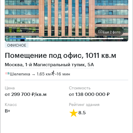
Еще 2 фото
ОФИСНОЕ
Помещение под офис, 1011 кв.м
Москва, 1-й Магистральный тупик, 5А
Шелепиха → 1.65 км
~
16 мин
Цена
Cтоимость
от 299 700 ₽/кв.м
от 138 000 000 ₽
класс
рейтинг здания
B+
8.5