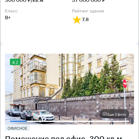
300 000 ₽/кв.м
57 000 000 ₽
класс
рейтинг здания
B+
7.8
8.2
Еще 2 фото
ОФИСНОЕ