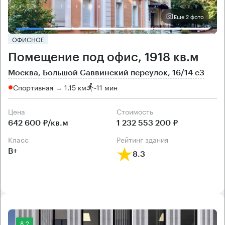
Еще 2 фото
ОФИСНОЕ
Помещение под офис, 1918 кв.м
Москва, Большой Саввинский переулок, 16/14 с3
Спортивная → 1.15 км
~
11 мин
Цена
Cтоимость
642 600 ₽/кв.м
1 232 553 200 ₽
класс
рейтинг здания
B+
8.3
8.2