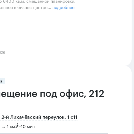
 6400 кв.м, смешанной планировки,
енное в бизнес-центре...
подробнее
026
Е
ещение под офис, 212
м
 2-й Лихачёвский переулок, 1 с11
 → 1 км
~
10 мин