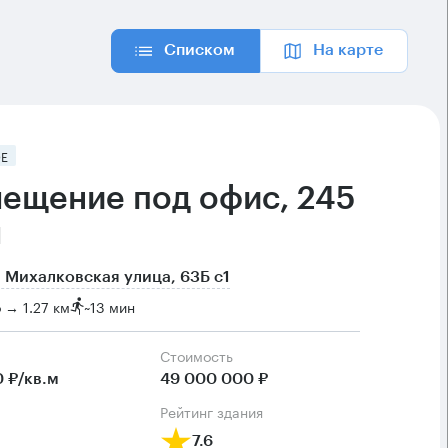
Списком
На карте
Е
ещение под офис, 245
м
 Михалковская улица, 63Б с1
 → 1.27 км
~
13 мин
Cтоимость
 ₽/кв.м
49 000 000 ₽
рейтинг здания
7.6