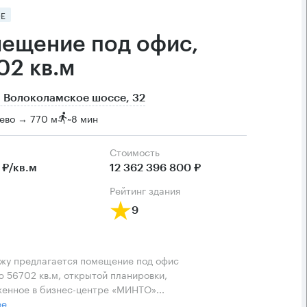
Е
ещение под офис,
02 кв.м
 Волоколамское шоссе, 32
ево → 770 м
~
8 мин
Cтоимость
 ₽/кв.м
12 362 396 800 ₽
рейтинг здания
9
жу предлагается помещение под офис
 56702 кв.м, открытой планировки,
енное в бизнес-центре «МИНТО»...
ее