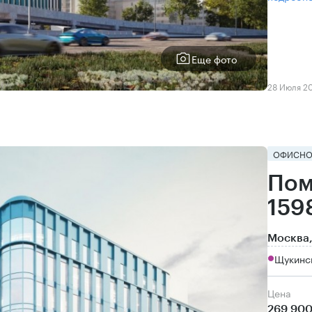
Еще фото
28 Июля 2
ОФИСНО
Пом
159
Москва,
Щукинск
Цена
269 900