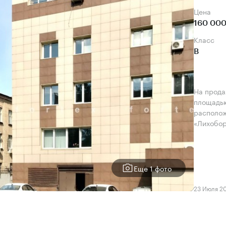
Цена
160 000
класс
B
На прода
площадью
располож
«Лихобор
Еще 1 фото
23 Июля 2