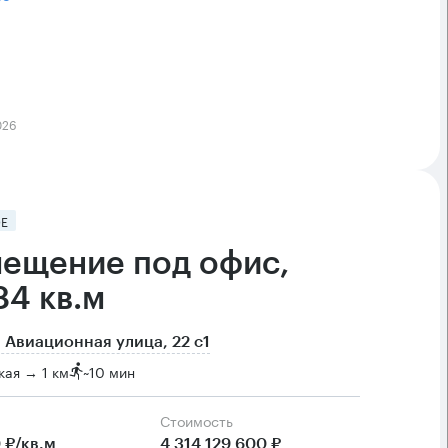
026
Е
ещение под офис,
84 кв.м
 Авиационная улица, 22 с1
ая → 1 км
~
10 мин
Cтоимость
 ₽/кв.м
4 314 129 600 ₽