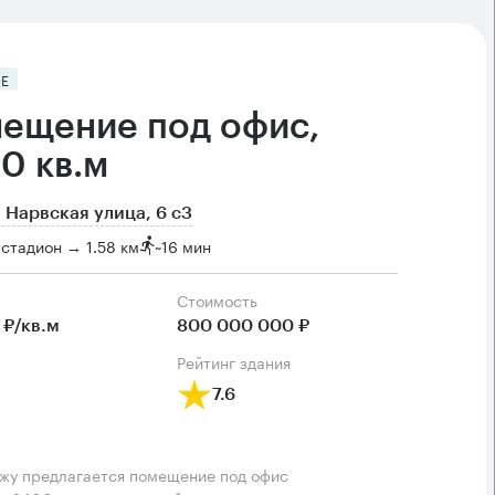
Е
ещение под офис,
0 кв.м
 Нарвская улица, 6 с3
стадион → 1.58 км
~
16 мин
Cтоимость
 ₽/кв.м
800 000 000 ₽
рейтинг здания
7.6
жу предлагается помещение под офис