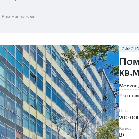
Рекомендуемые
ОФИСНО
Пом
кв.
Москва,
Коптево
Цена
200 000
класс
B+