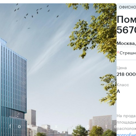
ОФИСНО
Пом
567
Москва,
Стрешн
Цена
218 000
класс
А
На прода
площадью
располож
подробн