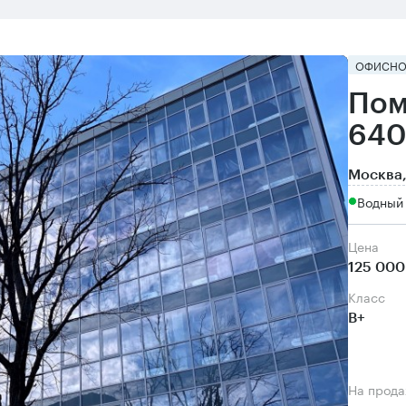
ОФИСНО
Пом
640
Москва,
Водный 
Цена
125 000
класс
B+
На прода