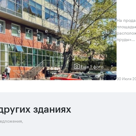
На прода
площадью
располож
пруды»..
Еще 1 фото
30 Июля 2
других зданиях
редложения,