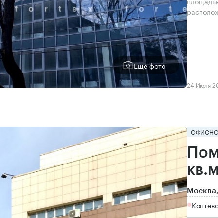
площадью
располож
Еще фото
24 Июля 2
ОФИСНО
Пом
кв.
Москва,
Коптево