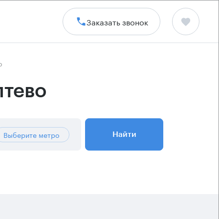
Заказать звонок
о
птево
Выберите метро
Найти