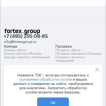
+7 (495) 255-09-65
info@fortexgroup.ru
Аренда
Продажа
Аренда офиса
Продажа офиса
Бизнес-центры Москвы
Продажа арендного бизнеса
Аренда нежилых помещений
Продажа нежилых
помещений
Каталоги
Компания
Каталог бизнес-центров
О компании
Нажмите “ОК”, если вы соглашаетесь с
Вакансии
условиями обработки cookie
и ваших
Контакты
данных о поведении на сайте, необходимых
для аналитики. Запретить обработку
cookie можете через браузер.
© 2026 Fortex.Group. ООО «АРЕНДА ОФИСА», ОГРН 1177746948686,
ИНН 7703433226
ОК
Политика конфиденциальности