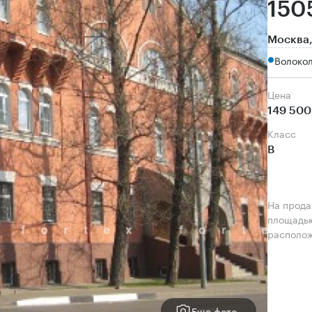
150
Москва,
Волокол
Цена
149 500
класс
B
На прода
площадью
располож
Еще фото