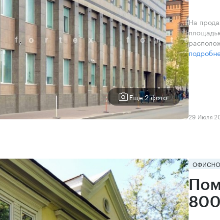
На прода
площадью
располож
подробн
Еще 2 фото
29 Июля 2
ОФИСНО
Пом
800