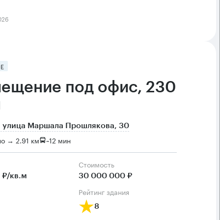
026
Е
ещение под офис, 230
м
 улица Маршала Прошлякова, 30
о → 2.91 км
~
12 мин
Cтоимость
 ₽/кв.м
30 000 000 ₽
рейтинг здания
8