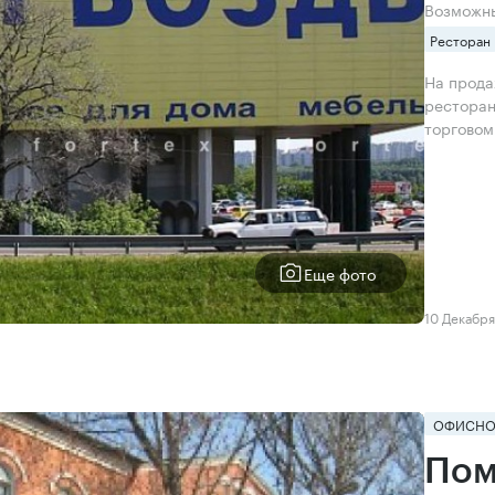
Возможн
Ресторан
На прода
ресторан
торговом
Еще фото
10 Декабря
ОФИСНО
Пом