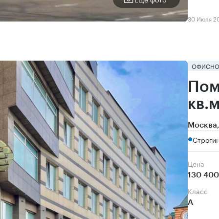
30 Июля 2
ОФИСНО
Пом
кв.
Москва,
Строгин
Цена
130 400
класс
А