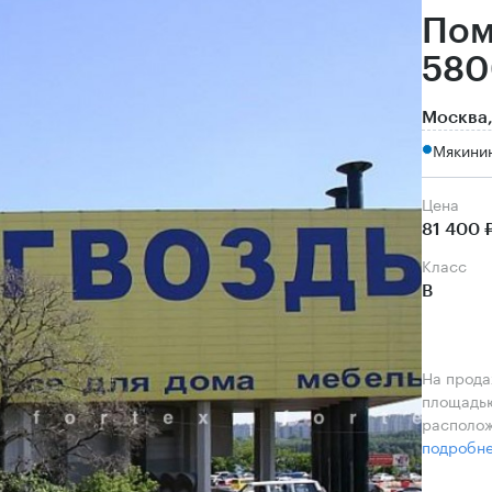
Пом
580
Москва,
Мякинин
Цена
81 400 
класс
B
На прода
площадью
располож
подробн