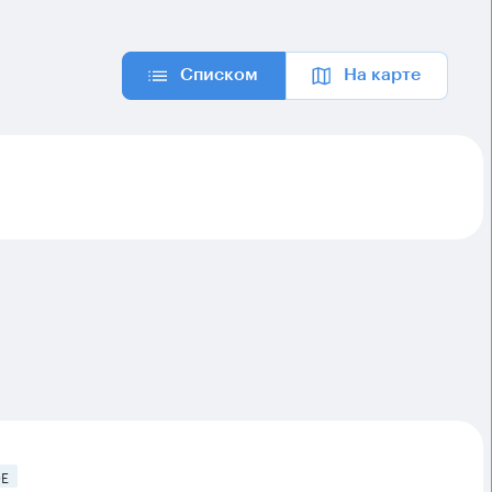
Списком
На карте
Е