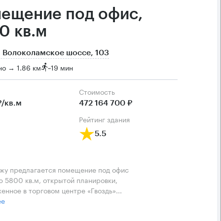
ещение под офис,
0 кв.м
 Волоколамское шоссе, 103
о → 1.86 км
~
19 мин
Cтоимость
₽/кв.м
472 164 700 ₽
рейтинг здания
5.5
жу предлагается помещение под офис
 5800 кв.м, открытой планировки,
енное в торговом центре «Гвоздь»...
ее