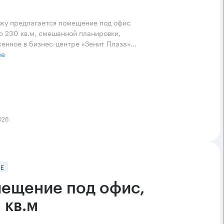
жу предлагается помещение под офис
 230 кв.м, смешанной планировки,
енное в бизнес-центре «Зенит Плаза»...
ее
026
Е
ещение под офис,
 кв.м