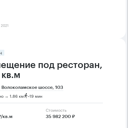
 2021
Н
ещение под ресторан,
 кв.м
 Волоколамское шоссе, 103
о → 1.86 км
~
19 мин
Cтоимость
₽/кв.м
35 982 200 ₽