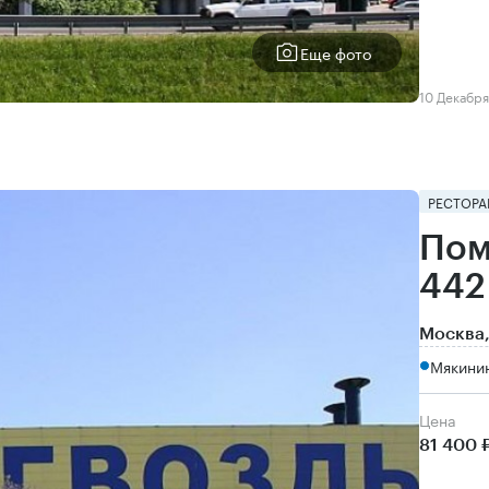
Еще фото
10 Декабря
РЕСТОРА
Пом
442
Москва,
Мякинин
Цена
81 400 