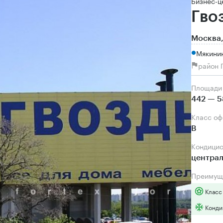
Бизнес-ц
Гво
Москва,
Мякинин
район 
Площади
442 — 5
Класс о
B
Кондици
центра
Преимущ
Класс
Конди