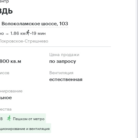
ентр
здь
 Волоколамское шоссе, 103
о → 1.86 км
~
19 мин
Покровское-Стрешнево
Цена продажи
800 кв.м
по запросу
фисов
Вентиляция
естественная
онирование
льное
ества
 B
Пешком от метро
ционирование и вентиляция