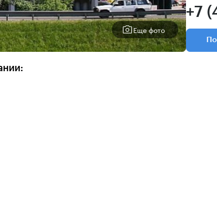
+7 (
Еще фото
По
ании: