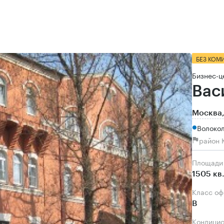
БЕЗ КОМ
Бизнес-ц
Вас
Москва,
Волокол
район 
Площади
1505 кв
Класс о
B
Кондици