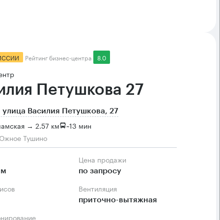
ИССИИ
Рейтинг бизнес-центра
8.0
ентр
илия Петушкова 27
 улица Василия Петушкова, 27
амская → 2.57 км
~
13 мин
Южное Тушино
Цена продажи
.м
по запросу
фисов
Вентиляция
приточно-вытяжная
онирование