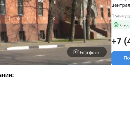
центра
Преимущ
Класс
+7 (
Еще фото
По
ании: