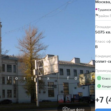
Москва,
Тушинск
район 
Площади
5075 кв
Класс о
B
Кондици
сплит-
Преимущ
Класс
Конди
+7 (
Еще фото