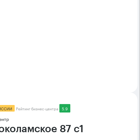
ИССИИ
Рейтинг бизнес-центра
5.9
ентр
околамское 87 с1