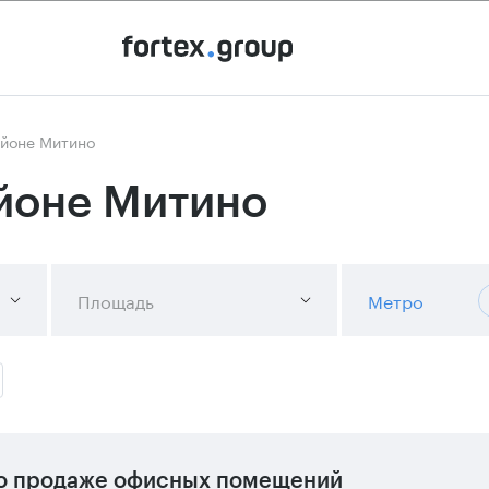
айоне Митино
йоне Митино
Площадь
Метро
о продаже офисных помещений