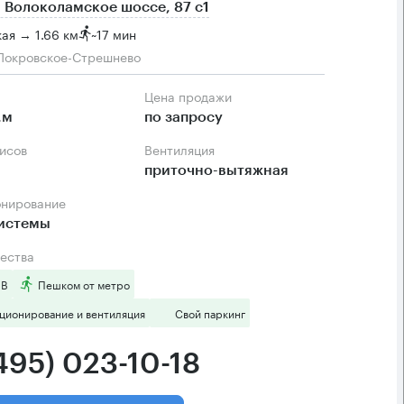
 Волоколамское шоссе, 87 с1
ая → 1.66 км
~
17 мин
Покровское-Стрешнево
Цена продажи
.м
по запросу
фисов
Вентиляция
приточно-вытяжная
онирование
системы
ества
 B
Пешком от метро
ционирование и вентиляция
Свой паркинг
495) 023-10-18