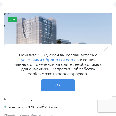
8.2
Нажмите “ОК”, если вы соглашаетесь с
условиями обработки cookie
и ваших
данных о поведении на сайте, необходимых
Еще фото
для аналитики. Запретить обработку
cookie можете через браузер.
БЕЗ КОМИССИИ
Бизнес-центр
ОК
STONE Мневники
Москва, улица Нижние Мнёвники, 41
Терехово → 1.26 км
~
13 мин
район Хорошёво-Мневники