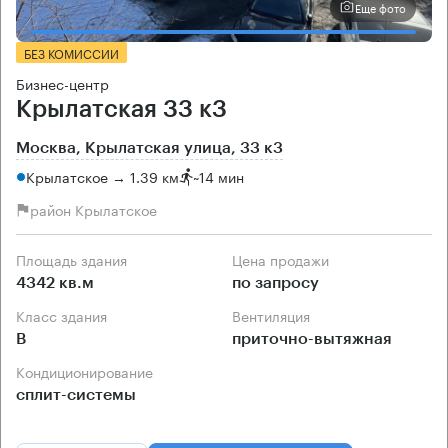
Еще фото
БЕЗ КОМИССИИ
Бизнес-центр
Крылатская 33 к3
Москва, Крылатская улица, 33 к3
Крылатское → 1.39 км
~
14 мин
район Крылатское
Площадь здания
Цена продажи
4342 кв.м
по запросу
Класс здания
Вентиляция
B
приточно-вытяжная
Кондиционирование
сплит-системы