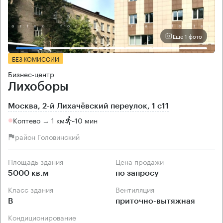
Еще 1 фото
БЕЗ КОМИССИИ
Бизнес-центр
Лихоборы
Москва, 2-й Лихачёвский переулок, 1 с11
Коптево → 1 км
~
10 мин
район Головинский
Площадь здания
Цена продажи
5000 кв.м
по запросу
Класс здания
Вентиляция
B
приточно-вытяжная
Кондиционирование