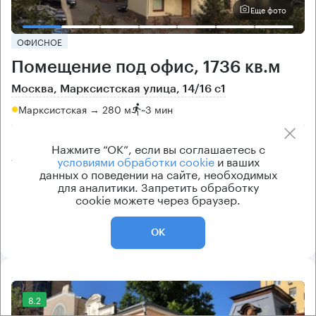
Еще фото
ОФИСНОЕ
Помещение под офис, 1736 кв.м
Москва, Марксистская улица, 14/16 с1
Марксистская → 280 м
~
3 мин
Цена
Cтоимость
Нажмите “ОК”, если вы соглашаетесь с
условиями обработки cookie
и ваших
466 200 ₽/кв.м
809 241 200 ₽
данных о поведении на сайте, необходимых
класс
рейтинг здания
для аналитики. Запретить обработку
cookie можете через браузер.
B
7
ОК
8.2