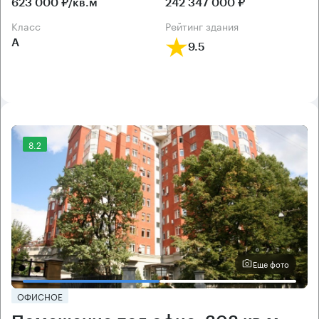
623 000 ₽/кв.м
242 347 000 ₽
класс
рейтинг здания
А
9.5
8.2
Еще фото
ОФИСНОЕ