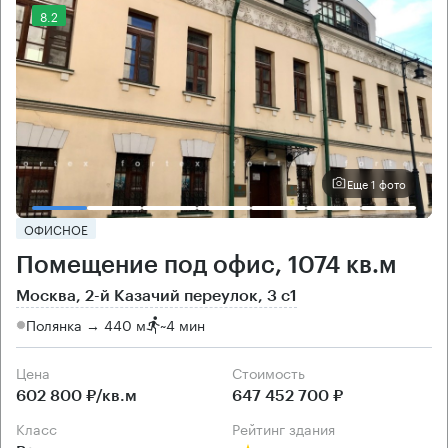
8.2
Еще 1 фото
ОФИСНОЕ
Помещение под офис, 1074 кв.м
Москва, 2-й Казачий переулок, 3 с1
Полянка → 440 м
~
4 мин
Цена
Cтоимость
602 800 ₽/кв.м
647 452 700 ₽
класс
рейтинг здания