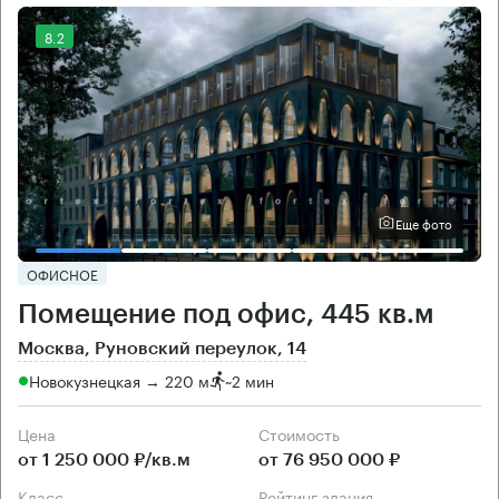
8.2
Еще фото
ОФИСНОЕ
Помещение под офис, 445 кв.м
Москва, Руновский переулок, 14
Новокузнецкая → 220 м
~
2 мин
Цена
Cтоимость
от 1 250 000 ₽/кв.м
от 76 950 000 ₽
класс
рейтинг здания