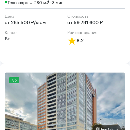
Технопарк → 280 м
~
3 мин
Цена
Cтоимость
от 265 500 ₽/кв.м
от 59 791 600 ₽
класс
рейтинг здания
B+
8.2
8.2
Еще 2 фото